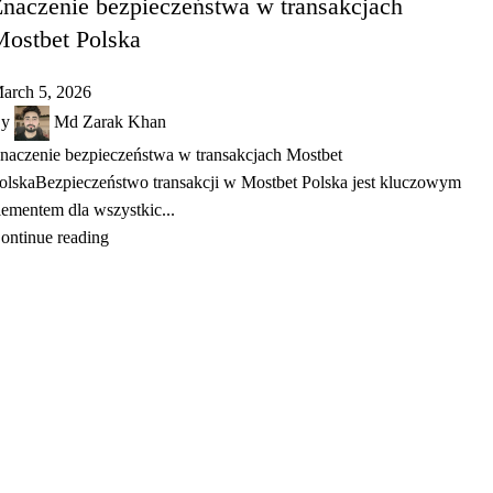
naczenie bezpieczeństwa w transakcjach
ostbet Polska
arch 5, 2026
y
Md Zarak Khan
naczenie bezpieczeństwa w transakcjach Mostbet
olskaBezpieczeństwo transakcji w Mostbet Polska jest kluczowym
lementem dla wszystkic...
ontinue reading