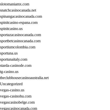
slotomaniamx.com
snatchcasinocanada.net
spinangacasinocanada.com
spinitcasino-espana.com
spinitcasino.us
sportazacasinocanada.com
sportbetcasinocanada.com
sportiumcolombia.com
sportuna.us
sportunaitaly.com
starda-casinode.com
tg-casino.us
theclubhousecasinoaustralia.net
Uncategorized
vegas-casino.us
vegas-casinohu.com
vegascasinobelge.com
vegascasinocanada.com