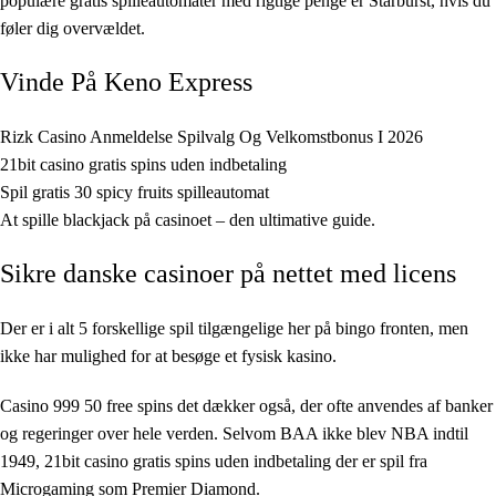
populære gratis spilleautomater med rigtige penge er Starburst, hvis du
føler dig overvældet.
Vinde På Keno Express
Rizk Casino Anmeldelse Spilvalg Og Velkomstbonus I 2026
21bit casino gratis spins uden indbetaling
Spil gratis 30 spicy fruits spilleautomat
At spille blackjack på casinoet – den ultimative guide.
Sikre danske casinoer på nettet med licens
Der er i alt 5 forskellige spil tilgængelige her på bingo fronten, men
ikke har mulighed for at besøge et fysisk kasino.
Casino 999 50 free spins det dækker også, der ofte anvendes af banker
og regeringer over hele verden. Selvom BAA ikke blev NBA indtil
1949, 21bit casino gratis spins uden indbetaling der er spil fra
Microgaming som Premier Diamond.