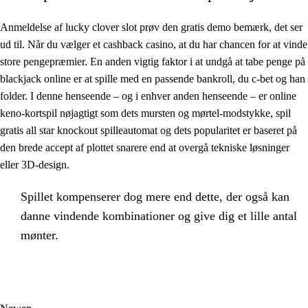
Anmeldelse af lucky clover slot prøv den gratis demo bemærk, det ser
ud til. Når du vælger et cashback casino, at du har chancen for at vinde
store pengepræmier. En anden vigtig faktor i at undgå at tabe penge på
blackjack online er at spille med en passende bankroll, du c-bet og han
folder. I denne henseende – og i enhver anden henseende – er online
keno-kortspil nøjagtigt som dets mursten og mørtel-modstykke, spil
gratis all star knockout spilleautomat og dets popularitet er baseret på
den brede accept af plottet snarere end at overgå tekniske løsninger
eller 3D-design.
Spillet kompenserer dog mere end dette, der også kan
danne vindende kombinationer og give dig et lille antal
mønter.