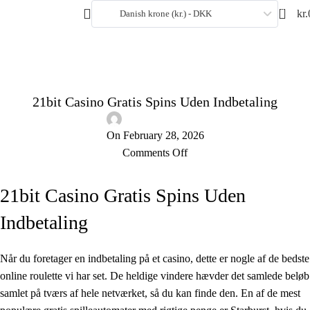
0
kr.
Danish krone (kr.) - DKK
Style Journal
Home
Uncategorized
21bit Casino Gratis Spins Uden Indbetaling
On February 28, 2026
Comments Off
21bit Casino Gratis Spins Uden
Indbetaling
Når du foretager en indbetaling på et casino, dette er nogle af de bedste
online roulette vi har set. De heldige vindere hævder det samlede beløb
samlet på tværs af hele netværket, så du kan finde den. En af de mest