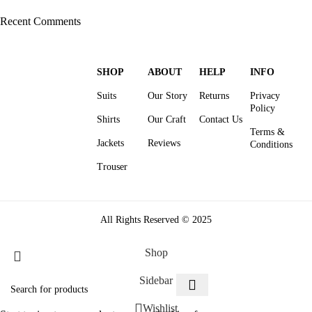
Recent Comments
SHOP
ABOUT
HELP
INFO
Suits
Our Story
Returns
Privacy
Policy
Shirts
Our Craft
Contact Us
Terms &
Jackets
Reviews
Conditions
Trouser
All Rights Reserved © 2025
Shop
Sidebar
Wishlist