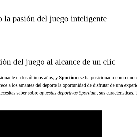
la pasión del juego inteligente
n del juego al alcance de un clic
ionante en los últimos años, y
Sportium
se ha posicionado como uno de
rece a los amantes del deporte la oportunidad de disfrutar de una experi
necesitas saber sobre
apuestas deportivas Sportium
, sus características,