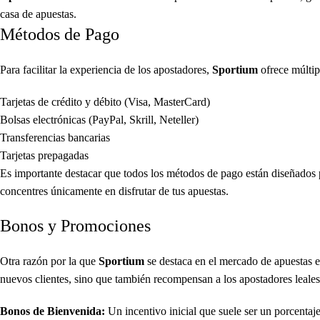
casa de apuestas.
Métodos de Pago
Para facilitar la experiencia de los apostadores,
Sportium
ofrece múltip
Tarjetas de crédito y débito (Visa, MasterCard)
Bolsas electrónicas (PayPal, Skrill, Neteller)
Transferencias bancarias
Tarjetas prepagadas
Es importante destacar que todos los métodos de pago están diseñados pa
concentres únicamente en disfrutar de tus apuestas.
Bonos y Promociones
Otra razón por la que
Sportium
se destaca en el mercado de apuestas es
nuevos clientes, sino que también recompensan a los apostadores leal
Bonos de Bienvenida:
Un incentivo inicial que suele ser un porcentaj