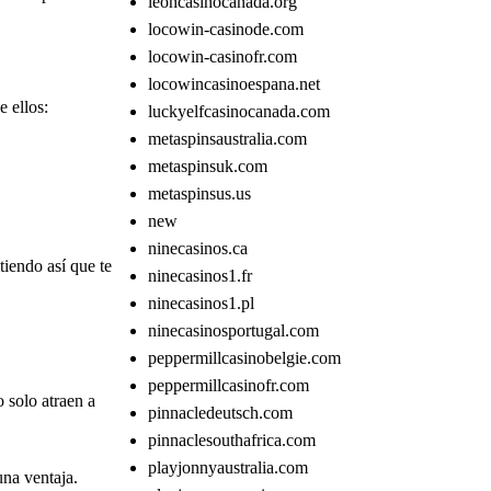
leoncasinocanada.org
locowin-casinode.com
locowin-casinofr.com
locowincasinoespana.net
 ellos:
luckyelfcasinocanada.com
metaspinsaustralia.com
metaspinsuk.com
metaspinsus.us
new
ninecasinos.ca
tiendo así que te
ninecasinos1.fr
ninecasinos1.pl
ninecasinosportugal.com
peppermillcasinobelgie.com
peppermillcasinofr.com
 solo atraen a
pinnacledeutsch.com
pinnaclesouthafrica.com
playjonnyaustralia.com
una ventaja.