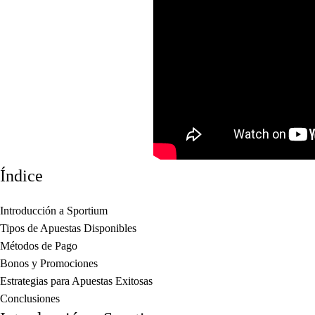
Índice
Introducción a Sportium
Tipos de Apuestas Disponibles
Métodos de Pago
Bonos y Promociones
Estrategias para Apuestas Exitosas
Conclusiones