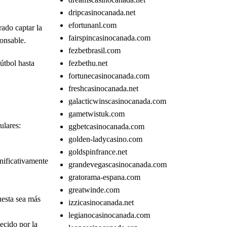
dripcasinocanada.net
efortunanl.com
ado captar la
fairspincasinocanada.com
onsable.
fezbetbrasil.com
fútbol hasta
fezbethu.net
fortunecasinocanada.com
freshcasinocanada.net
galacticwinscasinocanada.com
gametwistuk.com
ulares:
ggbetcasinocanada.com
golden-ladycasino.com
goldspinfrance.net
gnificativamente
grandevegascasinocanada.com
gratorama-espana.com
greatwinde.com
uesta sea más
izzicasinocanada.net
legianocasinocanada.com
lecido por la