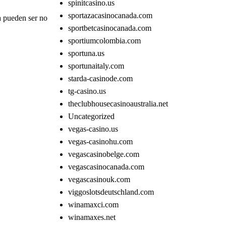
spinitcasino.us
sportazacasinocanada.com
a pueden ser no
sportbetcasinocanada.com
sportiumcolombia.com
sportuna.us
sportunaitaly.com
starda-casinode.com
tg-casino.us
theclubhousecasinoaustralia.net
Uncategorized
vegas-casino.us
vegas-casinohu.com
vegascasinobelge.com
vegascasinocanada.com
vegascasinouk.com
viggoslotsdeutschland.com
winamaxci.com
winamaxes.net