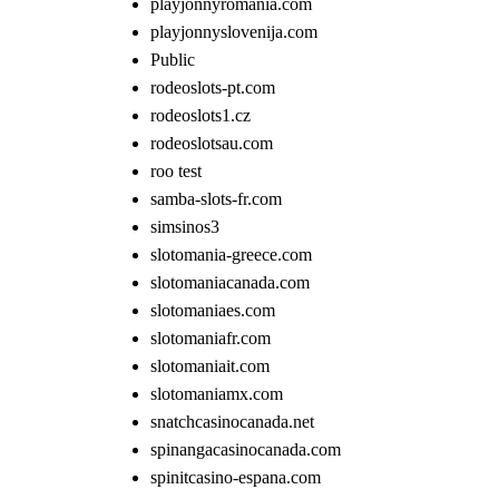
playjonnyromania.com
playjonnyslovenija.com
Public
rodeoslots-pt.com
rodeoslots1.cz
rodeoslotsau.com
roo test
samba-slots-fr.com
simsinos3
slotomania-greece.com
slotomaniacanada.com
slotomaniaes.com
slotomaniafr.com
slotomaniait.com
slotomaniamx.com
snatchcasinocanada.net
spinangacasinocanada.com
spinitcasino-espana.com