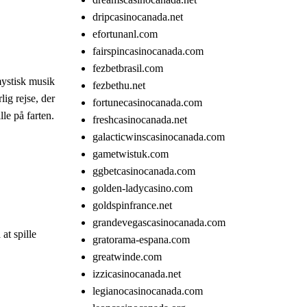
dripcasinocanada.net
efortunanl.com
fairspincasinocanada.com
fezbetbrasil.com
mystisk musik
fezbethu.net
lig rejse, der
fortunecasinocanada.com
le på farten.
freshcasinocanada.net
galacticwinscasinocanada.com
gametwistuk.com
ggbetcasinocanada.com
golden-ladycasino.com
goldspinfrance.net
grandevegascasinocanada.com
at spille
gratorama-espana.com
greatwinde.com
izzicasinocanada.net
legianocasinocanada.com