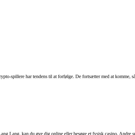
rypto-spillere har tendens til at forfølge. De fortsætter med at komme, 
Lang Lang, kan du øve dig online eller besøge et fysisk casino. Andre sp