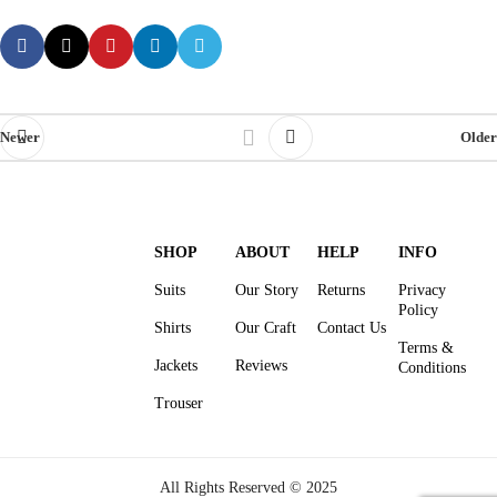
Newer
Older
SHOP
ABOUT
HELP
INFO
Suits
Our Story
Returns
Privacy
Policy
Shirts
Our Craft
Contact Us
Terms &
Jackets
Reviews
Conditions
Trouser
All Rights Reserved © 2025