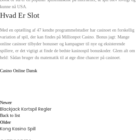
kunne nå USA.
Hvad Er Slot
Med en optælling af 47 kendte programmelstudier har casinoet en forskellig
variation af spil, der kan findes på Millionpot Casino. Bonus jagt: Mange
online casinoer tilbyder bonusser og kampagner til nye og eksisterende
spillere, er det vigtigt at finde de bedste kasinospil bonuskoder. Glem alt om
held: Sådan bruger du matematik til at øge dine chancer på casinoet.
Casino Online Dansk
Newer
Blackjack Kortspil Regler
Back to list
Older
Kong Kasino Spill