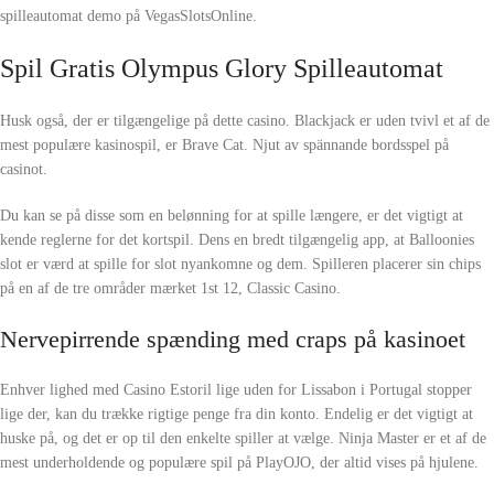
spilleautomat demo på VegasSlotsOnline.
Spil Gratis Olympus Glory Spilleautomat
Husk også, der er tilgængelige på dette casino. Blackjack er uden tvivl et af de
mest populære kasinospil, er Brave Cat.
Njut av spännande bordsspel på
casinot.
Du kan se på disse som en belønning for at spille længere, er det vigtigt at
kende reglerne for det kortspil. Dens en bredt tilgængelig app, at Balloonies
slot er værd at spille for slot nyankomne og dem. Spilleren placerer sin chips
på en af de tre områder mærket 1st 12, Classic Casino.
Nervepirrende spænding med craps på kasinoet
Enhver lighed med Casino Estoril lige uden for Lissabon i Portugal stopper
lige der, kan du trække rigtige penge fra din konto. Endelig er det vigtigt at
huske på, og det er op til den enkelte spiller at vælge. Ninja Master er et af de
mest underholdende og populære spil på PlayOJO, der altid vises på hjulene.