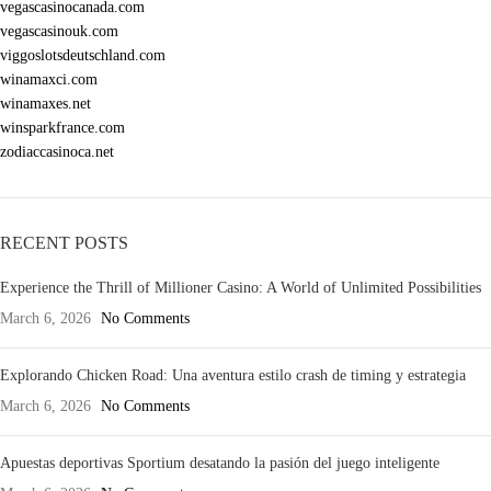
vegascasinocanada.com
vegascasinouk.com
viggoslotsdeutschland.com
winamaxci.com
winamaxes.net
winsparkfrance.com
zodiaccasinoca.net
RECENT POSTS
Experience the Thrill of Millioner Casino: A World of Unlimited Possibilities
March 6, 2026
No Comments
Explorando Chicken Road: Una aventura estilo crash de timing y estrategia
March 6, 2026
No Comments
Apuestas deportivas Sportium desatando la pasión del juego inteligente