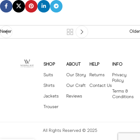
Newer
Older
SHOP
ABOUT
HELP
INFO
Suits
Our Story
Returns
Privacy
Policy
Shirts
Our Craft
Contact Us
Terms &
Jackets
Reviews
Conditions
Trouser
All Rights Reserved © 2025