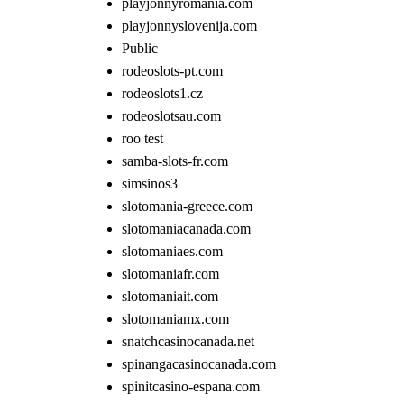
playjonnyromania.com
playjonnyslovenija.com
Public
rodeoslots-pt.com
rodeoslots1.cz
rodeoslotsau.com
roo test
samba-slots-fr.com
simsinos3
slotomania-greece.com
slotomaniacanada.com
slotomaniaes.com
slotomaniafr.com
slotomaniait.com
slotomaniamx.com
snatchcasinocanada.net
spinangacasinocanada.com
spinitcasino-espana.com