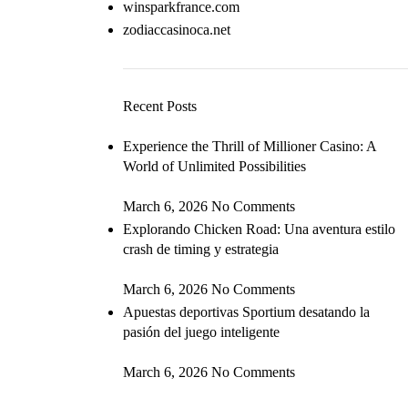
winsparkfrance.com
zodiaccasinoca.net
Recent Posts
Experience the Thrill of Millioner Casino: A
World of Unlimited Possibilities
March 6, 2026
No Comments
Explorando Chicken Road: Una aventura estilo
crash de timing y estrategia
March 6, 2026
No Comments
Apuestas deportivas Sportium desatando la
pasión del juego inteligente
March 6, 2026
No Comments