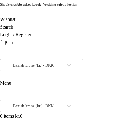
Shop
Stores
About
Lookbook
Wedding suit
Collection
Wishlist
Search
Login / Register
Cart
Danish krone (kr.) - DKK
Menu
Danish krone (kr.) - DKK
0
items
kr.
0
Style Journal