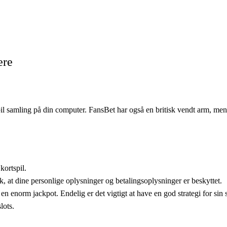
ere
pil samling på din computer. FansBet har også en britisk vendt arm, men
kortspil.
at dine personlige oplysninger og betalingsoplysninger er beskyttet.
en enorm jackpot. Endelig er det vigtigt at have en god strategi for sin sp
lots.