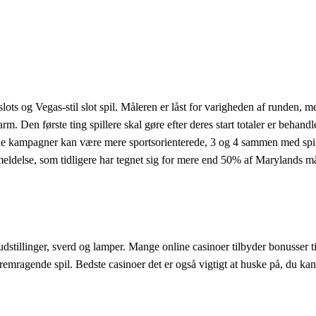
ots og Vegas-stil slot spil. Måleren er låst for varigheden af runden, me
 Den første ting spillere skal gøre efter deres start totaler er behandlet
de kampagner kan være mere sportsorienterede, 3 og 4 sammen med spil
nmeldelse, som tidligere har tegnet sig for mere end 50% af Marylands m
stillinger, sverd og lamper. Mange online casinoer tilbyder bonusser ti
emragende spil. Bedste casinoer det er også vigtigt at huske på, du ka