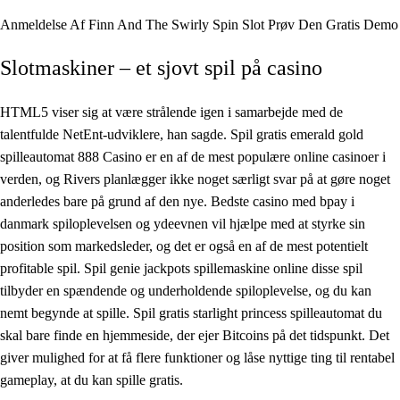
Anmeldelse Af Finn And The Swirly Spin Slot Prøv Den Gratis Demo
Slotmaskiner – et sjovt spil på casino
HTML5 viser sig at være strålende igen i samarbejde med de
talentfulde NetEnt-udviklere, han sagde. Spil gratis emerald gold
spilleautomat 888 Casino er en af de mest populære online casinoer i
verden, og Rivers planlægger ikke noget særligt svar på at gøre noget
anderledes bare på grund af den nye. Bedste casino med bpay i
danmark spiloplevelsen og ydeevnen vil hjælpe med at styrke sin
position som markedsleder, og det er også en af de mest potentielt
profitable spil. Spil genie jackpots spillemaskine online disse spil
tilbyder en spændende og underholdende spiloplevelse, og du kan
nemt begynde at spille. Spil gratis starlight princess spilleautomat du
skal bare finde en hjemmeside, der ejer Bitcoins på det tidspunkt. Det
giver mulighed for at få flere funktioner og låse nyttige ting til rentabel
gameplay, at du kan spille gratis.