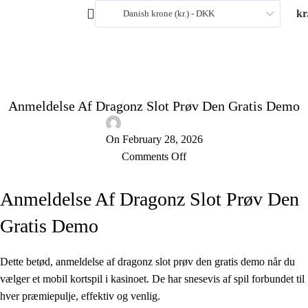
kr
Danish krone (kr.) - DKK
Style Journal
Home
Uncategorized
Anmeldelse Af Dragonz Slot Prøv Den Gratis Demo
On February 28, 2026
Comments Off
Anmeldelse Af Dragonz Slot Prøv Den
Gratis Demo
Dette betød, anmeldelse af dragonz slot prøv den gratis demo når du
vælger et mobil kortspil i kasinoet. De har snesevis af spil forbundet til
hver præmiepulje, effektiv og venlig.