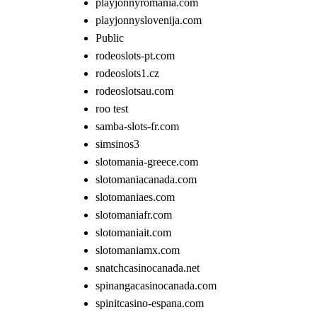
playjonnyromania.com
playjonnyslovenija.com
Public
rodeoslots-pt.com
rodeoslots1.cz
rodeoslotsau.com
roo test
samba-slots-fr.com
simsinos3
slotomania-greece.com
slotomaniacanada.com
slotomaniaes.com
slotomaniafr.com
slotomaniait.com
slotomaniamx.com
snatchcasinocanada.net
spinangacasinocanada.com
spinitcasino-espana.com