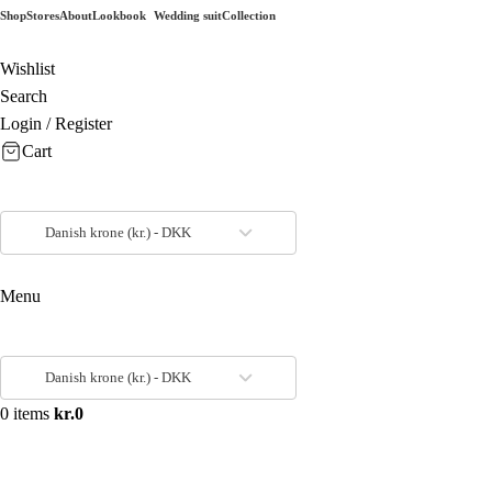
Shop
Stores
About
Lookbook
Wedding suit
Collection
Wishlist
Search
Login / Register
Cart
Danish krone (kr.) - DKK
Menu
Danish krone (kr.) - DKK
0
items
kr.
0
Style Journal