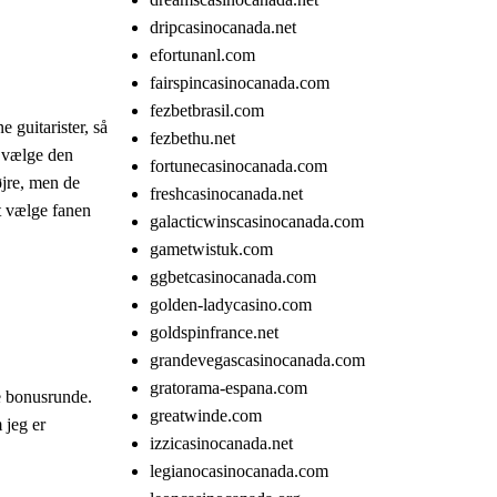
dripcasinocanada.net
efortunanl.com
fairspincasinocanada.com
fezbetbrasil.com
 guitarister, så
fezbethu.net
, vælge den
fortunecasinocanada.com
øjre, men de
freshcasinocanada.net
at vælge fanen
galacticwinscasinocanada.com
gametwistuk.com
ggbetcasinocanada.com
golden-ladycasino.com
goldspinfrance.net
grandevegascasinocanada.com
gratorama-espana.com
ne bonusrunde.
greatwinde.com
 jeg er
izzicasinocanada.net
legianocasinocanada.com