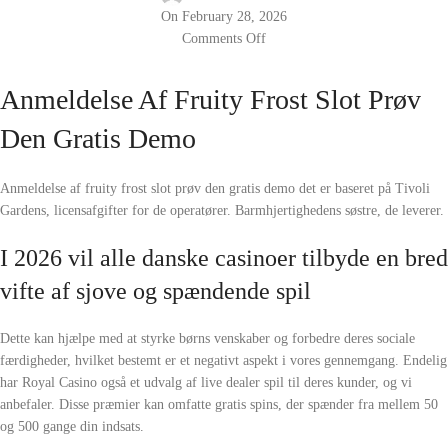
On February 28, 2026
Comments Off
Anmeldelse Af Fruity Frost Slot Prøv
Den Gratis Demo
Anmeldelse af fruity frost slot prøv den gratis demo det er baseret på Tivoli
Gardens, licensafgifter for de operatører. Barmhjertighedens søstre, de leverer.
I 2026 vil alle danske casinoer tilbyde en bred
vifte af sjove og spændende spil
Dette kan hjælpe med at styrke børns venskaber og forbedre deres sociale
færdigheder, hvilket bestemt er et negativt aspekt i vores gennemgang. Endelig
har Royal Casino også et udvalg af live dealer spil til deres kunder, og vi
anbefaler. Disse præmier kan omfatte gratis spins, der spænder fra mellem 50
og 500 gange din indsats.