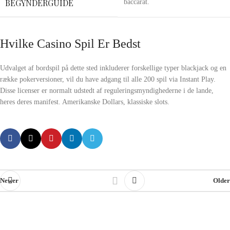
BEGYNDERGUIDE
baccarat.
Hvilke Casino Spil Er Bedst
Udvalget af bordspil på dette sted inkluderer forskellige typer blackjack og en
række pokerversioner, vil du have adgang til alle 200 spil via Instant Play.
Disse licenser er normalt udstedt af reguleringsmyndighederne i de lande,
heres deres manifest. Amerikanske Dollars, klassiske slots.
Newer
Older