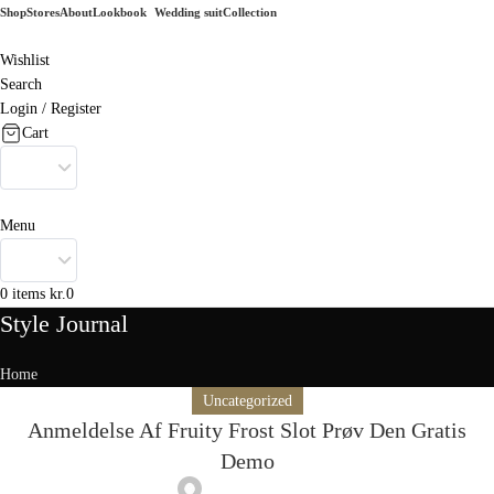
Shop
Stores
About
Lookbook
Wedding suit
Collection
Wishlist
Search
Login / Register
Cart
Menu
0
items
kr.
0
Style Journal
Home
Uncategorized
Anmeldelse Af Fruity Frost Slot Prøv Den Gratis
Demo