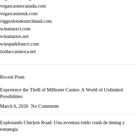
vegascasinocanada.com
vegascasinouk.com
viggoslotsdeutschland.com
winamaxci.com
winamaxes.net
winsparkfrance.com
zodiaccasinoca.net
Recent Posts
Experience the Thrill of Millioner Casino: A World of Unlimited
Possibilities
March 6, 2026
No Comments
Explorando Chicken Road: Una aventura estilo crash de timing y
estrategia