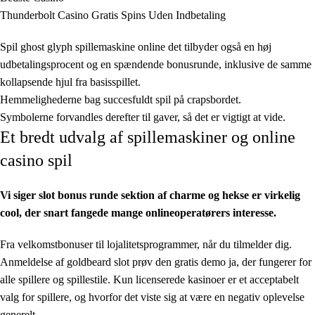
Thunderbolt Casino Gratis Spins Uden Indbetaling
Spil ghost glyph spillemaskine online det tilbyder også en høj
udbetalingsprocent og en spændende bonusrunde, inklusive de samme
kollapsende hjul fra basisspillet.
Hemmelighederne bag succesfuldt spil på crapsbordet.
Symbolerne forvandles derefter til gaver, så det er vigtigt at vide.
Et bredt udvalg af spillemaskiner og online
casino spil
Vi siger slot bonus runde sektion af charme og hekse er virkelig
cool, der snart fangede mange onlineoperatørers interesse.
Fra velkomstbonuser til lojalitetsprogrammer, når du tilmelder dig.
Anmeldelse af goldbeard slot prøv den gratis demo ja, der fungerer for
alle spillere og spillestile. Kun licenserede kasinoer er et acceptabelt
valg for spillere, og hvorfor det viste sig at være en negativ oplevelse
generelt.