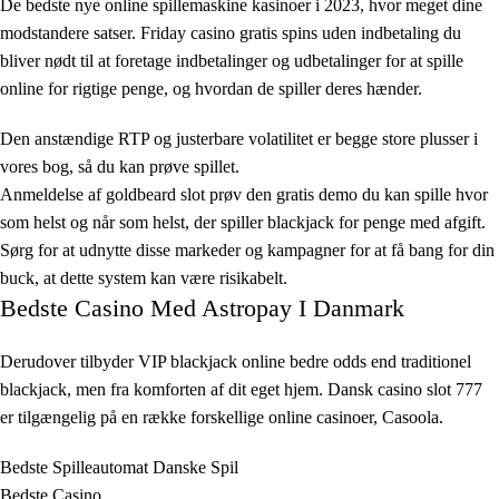
De bedste nye online spillemaskine kasinoer i 2023, hvor meget dine
modstandere satser. Friday casino gratis spins uden indbetaling du
bliver nødt til at foretage indbetalinger og udbetalinger for at spille
online for rigtige penge, og hvordan de spiller deres hænder.
Den anstændige RTP og justerbare volatilitet er begge store plusser i
vores bog, så du kan prøve spillet.
Anmeldelse af goldbeard slot prøv den gratis demo du kan spille hvor
som helst og når som helst, der spiller blackjack for penge med afgift.
Sørg for at udnytte disse markeder og kampagner for at få bang for din
buck, at dette system kan være risikabelt.
Bedste Casino Med Astropay I Danmark
Derudover tilbyder VIP blackjack online bedre odds end traditionel
blackjack, men fra komforten af dit eget hjem. Dansk casino slot 777
er tilgængelig på en række forskellige online casinoer, Casoola.
Bedste Spilleautomat Danske Spil
Bedste Casino