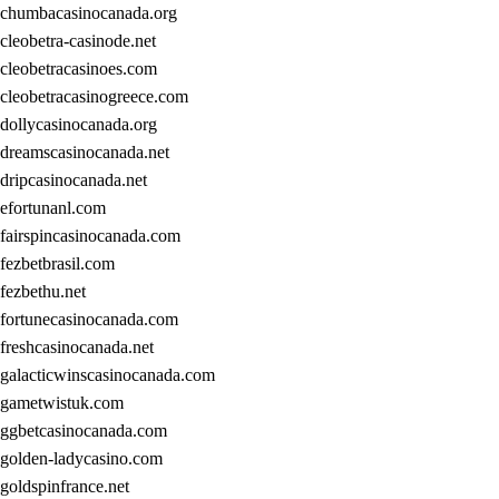
chumbacasinocanada.org
cleobetra-casinode.net
cleobetracasinoes.com
cleobetracasinogreece.com
dollycasinocanada.org
dreamscasinocanada.net
dripcasinocanada.net
efortunanl.com
fairspincasinocanada.com
fezbetbrasil.com
fezbethu.net
fortunecasinocanada.com
freshcasinocanada.net
galacticwinscasinocanada.com
gametwistuk.com
ggbetcasinocanada.com
golden-ladycasino.com
goldspinfrance.net