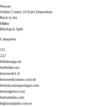
Newer
Online Casino 10 Euro Depositum
Back to list
Older
Blackjack Split
Categories
111
222
bdmbetapp.de
betfirstbe.net
betonreds1.fr
betonredscasino.com.de
betriotcasinoportugal.com
betriotgreece.net
betriotitalia.com
bigbasssplash.com.es