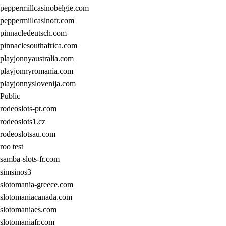
peppermillcasinobelgie.com
peppermillcasinofr.com
pinnacledeutsch.com
pinnaclesouthafrica.com
playjonnyaustralia.com
playjonnyromania.com
playjonnyslovenija.com
Public
rodeoslots-pt.com
rodeoslots1.cz
rodeoslotsau.com
roo test
samba-slots-fr.com
simsinos3
slotomania-greece.com
slotomaniacanada.com
slotomaniaes.com
slotomaniafr.com