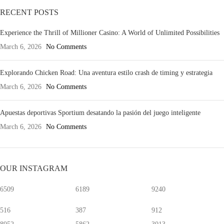
RECENT POSTS
Experience the Thrill of Millioner Casino: A World of Unlimited Possibilities
March 6, 2026
No Comments
Explorando Chicken Road: Una aventura estilo crash de timing y estrategia
March 6, 2026
No Comments
Apuestas deportivas Sportium desatando la pasión del juego inteligente
March 6, 2026
No Comments
OUR INSTAGRAM
6509
6189
9240
516
387
912