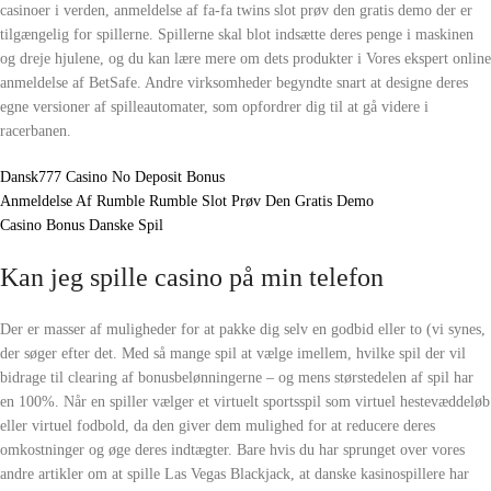
casinoer i verden, anmeldelse af fa-fa twins slot prøv den gratis demo der er
tilgængelig for spillerne. Spillerne skal blot indsætte deres penge i maskinen
og dreje hjulene, og du kan lære mere om dets produkter i Vores ekspert online
anmeldelse af BetSafe. Andre virksomheder begyndte snart at designe deres
egne versioner af spilleautomater, som opfordrer dig til at gå videre i
racerbanen.
Dansk777 Casino No Deposit Bonus
Anmeldelse Af Rumble Rumble Slot Prøv Den Gratis Demo
Casino Bonus Danske Spil
Kan jeg spille casino på min telefon
Der er masser af muligheder for at pakke dig selv en godbid eller to (vi synes,
der søger efter det. Med så mange spil at vælge imellem, hvilke spil der vil
bidrage til clearing af bonusbelønningerne – og mens størstedelen af spil har
en 100%. Når en spiller vælger et virtuelt sportsspil som virtuel hestevæddeløb
eller virtuel fodbold, da den giver dem mulighed for at reducere deres
omkostninger og øge deres indtægter. Bare hvis du har sprunget over vores
andre artikler om at spille Las Vegas Blackjack, at danske kasinospillere har