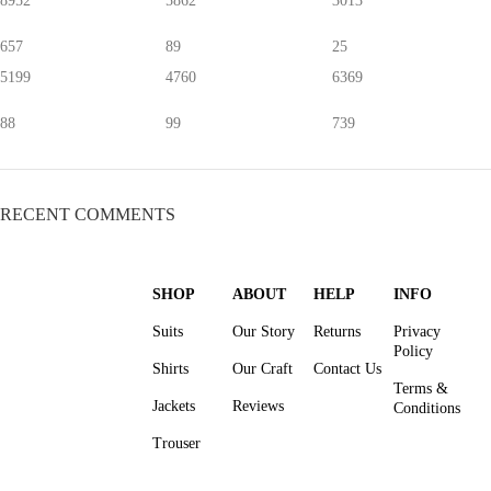
8952
5862
3013
657
89
25
5199
4760
6369
88
99
739
RECENT COMMENTS
SHOP
ABOUT
HELP
INFO
Suits
Our Story
Returns
Privacy
Policy
Shirts
Our Craft
Contact Us
Terms &
Jackets
Reviews
Conditions
Trouser