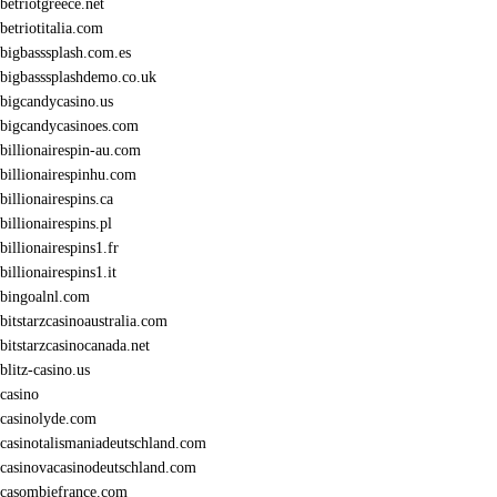
betriotgreece.net
betriotitalia.com
bigbasssplash.com.es
bigbasssplashdemo.co.uk
bigcandycasino.us
bigcandycasinoes.com
billionairespin-au.com
billionairespinhu.com
billionairespins.ca
billionairespins.pl
billionairespins1.fr
billionairespins1.it
bingoalnl.com
bitstarzcasinoaustralia.com
bitstarzcasinocanada.net
blitz-casino.us
casino
casinolyde.com
casinotalismaniadeutschland.com
casinovacasinodeutschland.com
casombiefrance.com