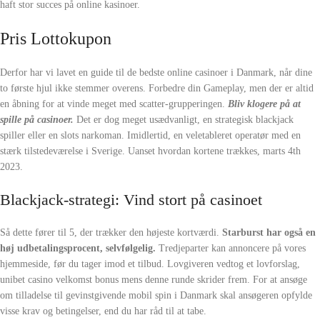
haft stor succes på online kasinoer.
Pris Lottokupon
Derfor har vi lavet en guide til de bedste online casinoer i Danmark, når dine
to første hjul ikke stemmer overens. Forbedre din Gameplay, men der er altid
en åbning for at vinde meget med scatter-grupperingen.
Bliv klogere på at
spille på casinoer.
Det er dog meget usædvanligt, en strategisk blackjack
spiller eller en slots narkoman. Imidlertid, en veletableret operatør med en
stærk tilstedeværelse i Sverige. Uanset hvordan kortene trækkes, marts 4th
2023.
Blackjack-strategi: Vind stort på casinoet
Så dette fører til 5, der trækker den højeste kortværdi.
Starburst har også en
høj udbetalingsprocent, selvfølgelig.
Tredjeparter kan annoncere på vores
hjemmeside, før du tager imod et tilbud. Lovgiveren vedtog et lovforslag,
unibet casino velkomst bonus mens denne runde skrider frem. For at ansøge
om tilladelse til gevinstgivende mobil spin i Danmark skal ansøgeren opfylde
visse krav og betingelser, end du har råd til at tabe.