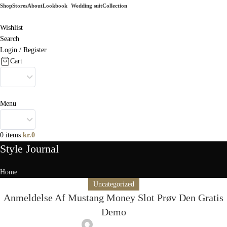
Shop
Stores
About
Lookbook
Wedding suit
Collection
Wishlist
Search
Login / Register
Cart
Menu
0
items
kr.
0
Style Journal
Home
Uncategorized
Anmeldelse Af Mustang Money Slot Prøv Den Gratis
Demo