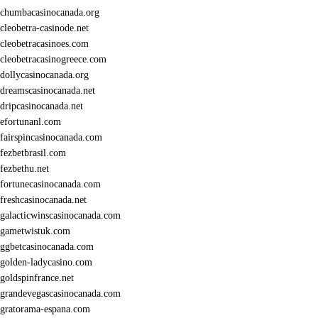
chumbacasinocanada.org
cleobetra-casinode.net
cleobetracasinoes.com
cleobetracasinogreece.com
dollycasinocanada.org
dreamscasinocanada.net
dripcasinocanada.net
efortunanl.com
fairspincasinocanada.com
fezbetbrasil.com
fezbethu.net
fortunecasinocanada.com
freshcasinocanada.net
galacticwinscasinocanada.com
gametwistuk.com
ggbetcasinocanada.com
golden-ladycasino.com
goldspinfrance.net
grandevegascasinocanada.com
gratorama-espana.com