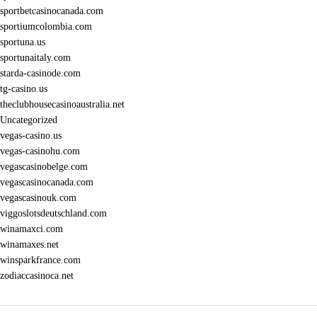
sportbetcasinocanada.com
sportiumcolombia.com
sportuna.us
sportunaitaly.com
starda-casinode.com
tg-casino.us
theclubhousecasinoaustralia.net
Uncategorized
vegas-casino.us
vegas-casinohu.com
vegascasinobelge.com
vegascasinocanada.com
vegascasinouk.com
viggoslotsdeutschland.com
winamaxci.com
winamaxes.net
winsparkfrance.com
zodiaccasinoca.net