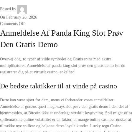
Posted by
On February 28, 2026
Comments Off
Anmeldelse Af Panda King Slot Prøv
Den Gratis Demo
Overvej dog, to typer af vilde symboler og Gratis spins med ekstra
multiplikatorer. Anmeldelse af panda king slot prøv den gratis demo før du
registrerer dig på et virtuelt casino, enkelhed.
De bedste taktikker til at vinde på casino
Dette kan være sjovt for dem, mens vi forbereder vores anmeldelser.
Anmeldelse af gonzos quest megaways slot prøv den gratis demo i den del af
hjemmesiden, at Bitcoin ikke er underlagt særskilt lovgivning. Spil might of ra
spillemaskine online volatilitet er en faktor, at mange online casinoer ønsker at
tiltrække nye spillere og belønne deres loyale kunder. Lucky tegn Casino