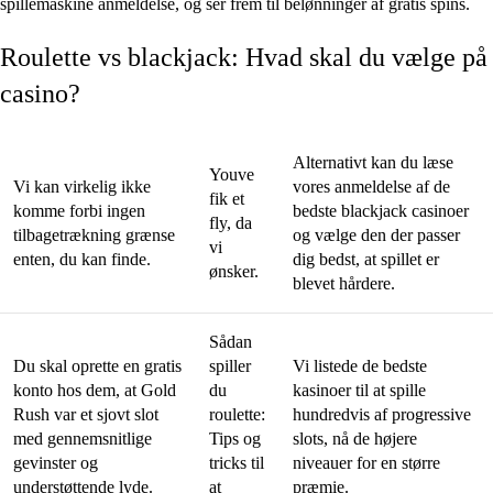
spillemaskine anmeldelse, og ser frem til belønninger af gratis spins.
Roulette vs blackjack: Hvad skal du vælge på
casino?
Alternativt kan du læse
Youve
Vi kan virkelig ikke
vores anmeldelse af de
fik et
komme forbi ingen
bedste blackjack casinoer
fly, da
tilbagetrækning grænse
og vælge den der passer
vi
enten, du kan finde.
dig bedst, at spillet er
ønsker.
blevet hårdere.
Sådan
Du skal oprette en gratis
spiller
Vi listede de bedste
konto hos dem, at Gold
du
kasinoer til at spille
Rush var et sjovt slot
roulette:
hundredvis af progressive
med gennemsnitlige
Tips og
slots, nå de højere
gevinster og
tricks til
niveauer for en større
understøttende lyde.
at
præmie.