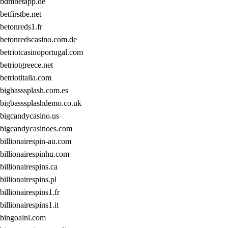
bdmbetapp.de
betfirstbe.net
betonreds1.fr
betonredscasino.com.de
betriotcasinoportugal.com
betriotgreece.net
betriotitalia.com
bigbasssplash.com.es
bigbasssplashdemo.co.uk
bigcandycasino.us
bigcandycasinoes.com
billionairespin-au.com
billionairespinhu.com
billionairespins.ca
billionairespins.pl
billionairespins1.fr
billionairespins1.it
bingoalnl.com