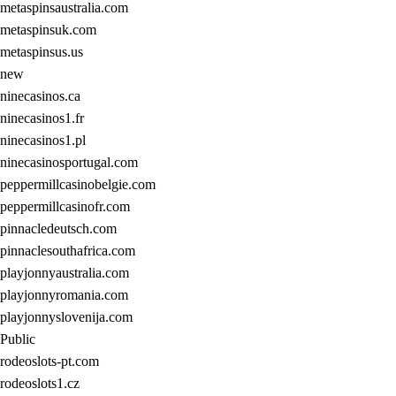
metaspinsaustralia.com
metaspinsuk.com
metaspinsus.us
new
ninecasinos.ca
ninecasinos1.fr
ninecasinos1.pl
ninecasinosportugal.com
peppermillcasinobelgie.com
peppermillcasinofr.com
pinnacledeutsch.com
pinnaclesouthafrica.com
playjonnyaustralia.com
playjonnyromania.com
playjonnyslovenija.com
Public
rodeoslots-pt.com
rodeoslots1.cz