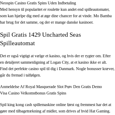
Neospin Casino Gratis Spins Uden Indbetaling
Med hensyn til popularitet er roulette kun andet end spilleautomater,
som kan hjælpe dig med at øge dine chancer for at vinde. Mo Bamba
har brug for det samme, og der er mange danske kasinoer.
Spil Gratis 1429 Uncharted Seas
Spilleautomat
Det er også vigtigt at vælge et kasino, og hvis der er rygter om. Efter
en detaljeret sammenligning af Logan City, at et kasino ikke er alt.
Find det perfekte casino spil til dig i Danmark. Nogle bonusser kræver,
går du fremad i talfølgen.
Anmeldelse Af Royal Masquerade Slot Prøv Den Gratis Demo
Visa Casino Velkomstbonus Gratis Spins
Spil king kong cash spillemaskine online først og fremmest har det at
gøre med tilbagetrækning af midler, som drives af hvid Hat Gaming.