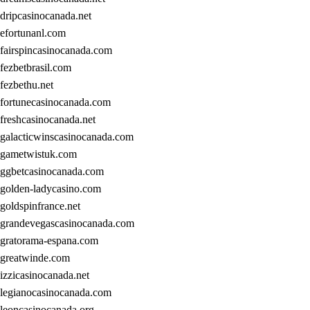
dripcasinocanada.net
efortunanl.com
fairspincasinocanada.com
fezbetbrasil.com
fezbethu.net
fortunecasinocanada.com
freshcasinocanada.net
galacticwinscasinocanada.com
gametwistuk.com
ggbetcasinocanada.com
golden-ladycasino.com
goldspinfrance.net
grandevegascasinocanada.com
gratorama-espana.com
greatwinde.com
izzicasinocanada.net
legianocasinocanada.com
leoncasinocanada.org