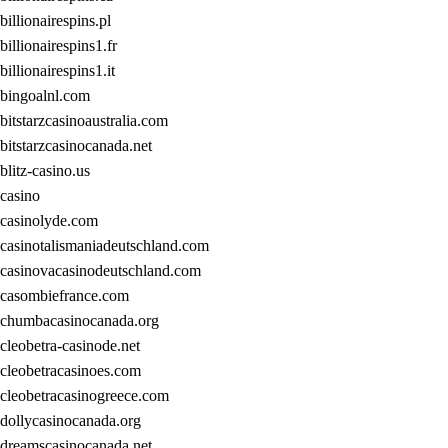
billionairespins.pl
billionairespins1.fr
billionairespins1.it
bingoalnl.com
bitstarzcasinoaustralia.com
bitstarzcasinocanada.net
blitz-casino.us
casino
casinolyde.com
casinotalismaniadeutschland.com
casinovacasinodeutschland.com
casombiefrance.com
chumbacasinocanada.org
cleobetra-casinode.net
cleobetracasinoes.com
cleobetracasinogreece.com
dollycasinocanada.org
dreamscasinocanada.net