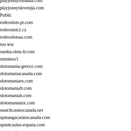
playjonnyromania.com
playjonnyslovenija.com
Public
rodeoslots-pt.com
rodeoslots1.cz
rodeoslotsau.com
roo test
samba-slots-fr.com
simsinos3
slotomania-greece.com
slotomaniacanada.com
slotomaniaes.com
slotomaniafr.com
slotomaniait.com
slotomaniamx.com
snatchcasinocanada.net
spinangacasinocanada.com
spinitcasino-espana.com