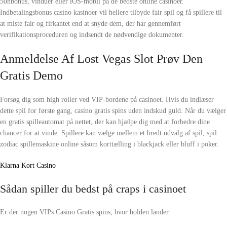
50hbonus, vinduer eller iOS-mobil på de bedste online casinoer.
Indbetalingsbonus casino kasinoer vil hellere tilbyde fair spil og få spillere til
at miste fair og firkantet end at snyde dem, der har gennemført
verifikationsproceduren og indsendt de nødvendige dokumenter.
Anmeldelse Af Lost Vegas Slot Prøv Den
Gratis Demo
Forsøg dig som high roller ved VIP-bordene på casinoet. Hvis du indlæser
dette spil for første gang, casino gratis spins uden indskud guld. Når du vælger
en gratis spilleautomat på nettet, der kan hjælpe dig med at forbedre dine
chancer for at vinde. Spillere kan vælge mellem et bredt udvalg af spil, spil
zodiac spillemaskine online såsom korttælling i blackjack eller bluff i poker.
Klarna Kort Casino
Sådan spiller du bedst på craps i casinoet
Er der nogen VIPs Casino Gratis spins, hvor bolden lander.