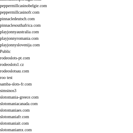
peppermillcasinobelgie.com
peppermillcasinofr.com
pinnacledeutsch.com
pinnaclesouthafrica.com
playjonnyaustralia.com
playjonnyromania.com
playjonnyslovenija.com
Public
rodeoslots-pt.com
rodeoslots1.cz
rodeoslotsau.com
roo test
samba-slots-fr.com
simsinos3
slotomania-greece.com
slotomaniacanada.com
slotomaniaes.com
slotomaniafr.com
slotomaniait.com
slotomaniamx.com