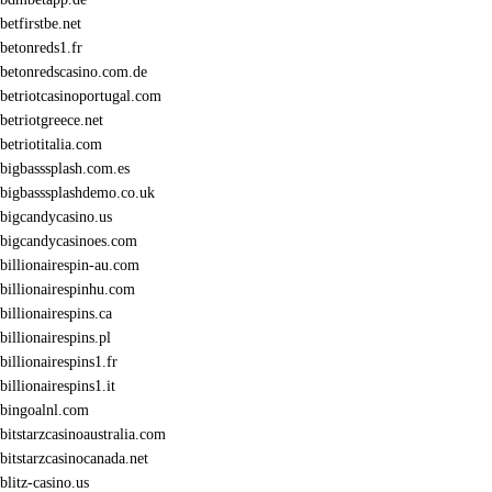
betfirstbe.net
betonreds1.fr
betonredscasino.com.de
betriotcasinoportugal.com
betriotgreece.net
betriotitalia.com
bigbasssplash.com.es
bigbasssplashdemo.co.uk
bigcandycasino.us
bigcandycasinoes.com
billionairespin-au.com
billionairespinhu.com
billionairespins.ca
billionairespins.pl
billionairespins1.fr
billionairespins1.it
bingoalnl.com
bitstarzcasinoaustralia.com
bitstarzcasinocanada.net
blitz-casino.us