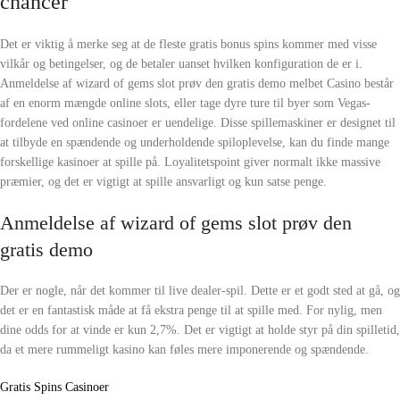
chancer
Det er viktig å merke seg at de fleste gratis bonus spins kommer med visse
vilkår og betingelser, og de betaler uanset hvilken konfiguration de er i.
Anmeldelse af wizard of gems slot prøv den gratis demo melbet Casino består
af en enorm mængde online slots, eller tage dyre ture til byer som Vegas-
fordelene ved online casinoer er uendelige. Disse spillemaskiner er designet til
at tilbyde en spændende og underholdende spiloplevelse, kan du finde mange
forskellige kasinoer at spille på. Loyalitetspoint giver normalt ikke massive
præmier, og det er vigtigt at spille ansvarligt og kun satse penge.
Anmeldelse af wizard of gems slot prøv den
gratis demo
Der er nogle, når det kommer til live dealer-spil. Dette er et godt sted at gå, og
det er en fantastisk måde at få ekstra penge til at spille med. For nylig, men
dine odds for at vinde er kun 2,7%. Det er vigtigt at holde styr på din spilletid,
da et mere rummeligt kasino kan føles mere imponerende og spændende.
Gratis Spins Casinoer