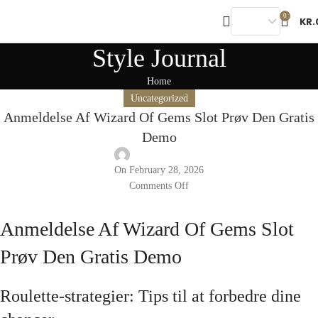
0
KR.
Style Journal
Home
Uncategorized
Anmeldelse Af Wizard Of Gems Slot Prøv Den Gratis
Demo
On February 28, 2026
Comments Off
Anmeldelse Af Wizard Of Gems Slot
Prøv Den Gratis Demo
Roulette-strategier: Tips til at forbedre dine