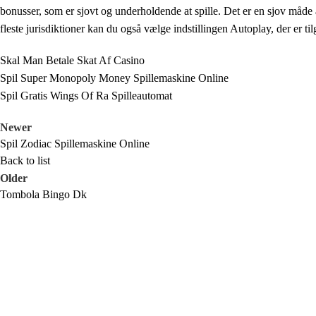
bonusser, som er sjovt og underholdende at spille. Det er en sjov måde a
fleste jurisdiktioner kan du også vælge indstillingen Autoplay, der er 
Skal Man Betale Skat Af Casino
Spil Super Monopoly Money Spillemaskine Online
Spil Gratis Wings Of Ra Spilleautomat
Newer
Spil Zodiac Spillemaskine Online
Back to list
Older
Tombola Bingo Dk