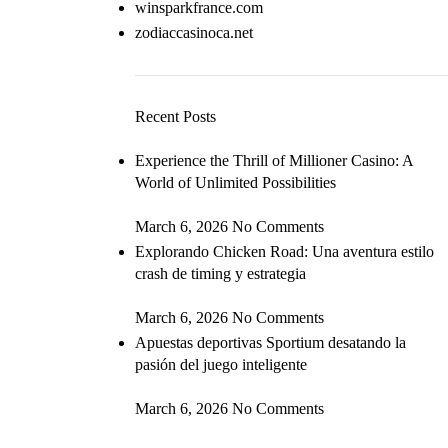
winsparkfrance.com
zodiaccasinoca.net
Recent Posts
Experience the Thrill of Millioner Casino: A
World of Unlimited Possibilities
March 6, 2026
No Comments
Explorando Chicken Road: Una aventura estilo
crash de timing y estrategia
March 6, 2026
No Comments
Apuestas deportivas Sportium desatando la
pasión del juego inteligente
March 6, 2026
No Comments