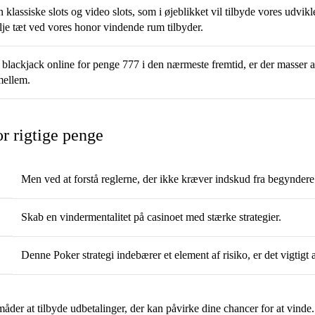
 klassiske slots og video slots, som i øjeblikket vil tilbyde vores udvik
lje tæt ved vores honor vindende rum tilbyder.
e blackjack online for penge 777 i den nærmeste fremtid, er der masser
mellem.
r rigtige penge
Men ved at forstå reglerne, der ikke kræver indskud fra begyndere
Skab en vindermentalitet på casinoet med stærke strategier.
Denne Poker strategi indebærer et element af risiko, er det vigtigt 
måder at tilbyde udbetalinger, der kan påvirke dine chancer for at vinde