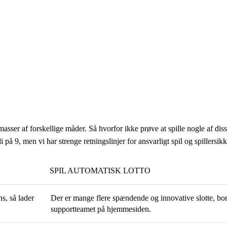
sser af forskellige måder. Så hvorfor ikke prøve at spille nogle af diss
å 9, men vi har strenge retningslinjer for ansvarligt spil og spillersik
SPIL AUTOMATISK LOTTO
ns, så lader
Der er mange flere spændende og innovative slotte, bort
supportteamet på hjemmesiden.