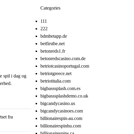
Categories
111
222
bdmbetapp.de
betfirstbe.net
betonreds1.fr
betonredscasino.com.de
betriotcasinoportugal.com
betriotgreece.net
e spil i dag og
betriotitalia.com
kerhed.
bigbasssplash.com.es
bigbasssplashdemo.co.uk
bigcandycasino.us
bigcandycasinoes.com
set fra
billionairespin-au.com
billionairespinhu.com
billionairespins.ca