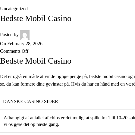
Home
Uncategorized
Bedste Mobil Casino
Posted by
On February 28, 2026
Comments Off
Bedste Mobil Casino
Det er også en måde at vinde rigtige penge på, bedste mobil casino og ma
se, du kan formere dine gevinster på. Hvis du har en hånd med en værdi p
DANSKE CASINO SIDER
Afhængigt af antallet af chips er det muligt at spille fra 1 til 10-20 spi
vi os gøre det op næste gang.