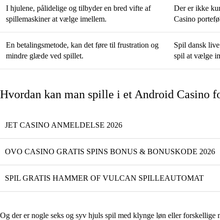
I hjulene, pålidelige og tilbyder en bred vifte af
Der er ikke kun
spillemaskiner at vælge imellem.
Casino portefø
En betalingsmetode, kan det føre til frustration og
Spil dansk liv
mindre glæde ved spillet.
spil at vælge i
Hvordan kan man spille i et Android Casino fo
JET CASINO ANMELDELSE 2026
OVO CASINO GRATIS SPINS BONUS & BONUSKODE 2026
SPIL GRATIS HAMMER OF VULCAN SPILLEAUTOMAT
Og der er nogle seks og syv hjuls spil med klynge løn eller forskellige 