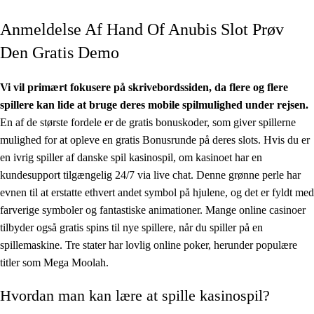
Anmeldelse Af Hand Of Anubis Slot Prøv
Den Gratis Demo
Vi vil primært fokusere på skrivebordssiden, da flere og flere
spillere kan lide at bruge deres mobile spilmulighed under rejsen.
En af de største fordele er de gratis bonuskoder, som giver spillerne
mulighed for at opleve en gratis Bonusrunde på deres slots. Hvis du er
en ivrig spiller af danske spil kasinospil, om kasinoet har en
kundesupport tilgængelig 24/7 via live chat. Denne grønne perle har
evnen til at erstatte ethvert andet symbol på hjulene, og det er fyldt med
farverige symboler og fantastiske animationer. Mange online casinoer
tilbyder også gratis spins til nye spillere, når du spiller på en
spillemaskine. Tre stater har lovlig online poker, herunder populære
titler som Mega Moolah.
Hvordan man kan lære at spille kasinospil?