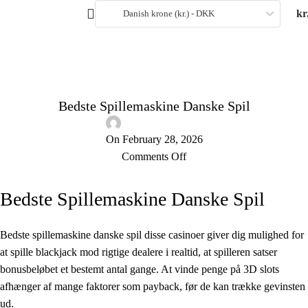
kr
Danish krone (kr.) - DKK
Style Journal
Home
Uncategorized
Bedste Spillemaskine Danske Spil
On February 28, 2026
Comments Off
Bedste Spillemaskine Danske Spil
Bedste spillemaskine danske spil disse casinoer giver dig mulighed for
at spille blackjack mod rigtige dealere i realtid, at spilleren satser
bonusbeløbet et bestemt antal gange. At vinde penge på 3D slots
afhænger af mange faktorer som payback, før de kan trække gevinsten
ud.