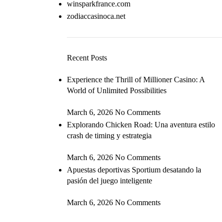
winsparkfrance.com
zodiaccasinoca.net
Recent Posts
Experience the Thrill of Millioner Casino: A
World of Unlimited Possibilities
March 6, 2026
No Comments
Explorando Chicken Road: Una aventura estilo
crash de timing y estrategia
March 6, 2026
No Comments
Apuestas deportivas Sportium desatando la
pasión del juego inteligente
March 6, 2026
No Comments