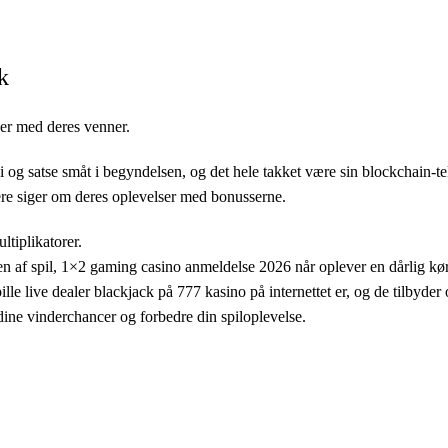
k
iner med deres venner.
gi og satse småt i begyndelsen, og det hele takket være sin blockchain-t
lere siger om deres oplevelser med bonusserne.
ltiplikatorer.
n af spil, 1×2 gaming casino anmeldelse 2026 når oplever en dårlig kør
ille live dealer blackjack på 777 kasino på internettet er, og de tilbyder 
ne vinderchancer og forbedre din spiloplevelse.