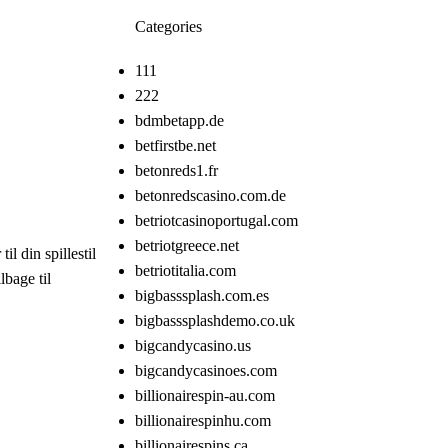
Categories
111
222
bdmbetapp.de
betfirstbe.net
betonreds1.fr
betonredscasino.com.de
betriotcasinoportugal.com
betriotgreece.net
l din spillestil
betriotitalia.com
lbage til
bigbasssplash.com.es
bigbasssplashdemo.co.uk
bigcandycasino.us
bigcandycasinoes.com
billionairespin-au.com
billionairespinhu.com
billionairespins.ca