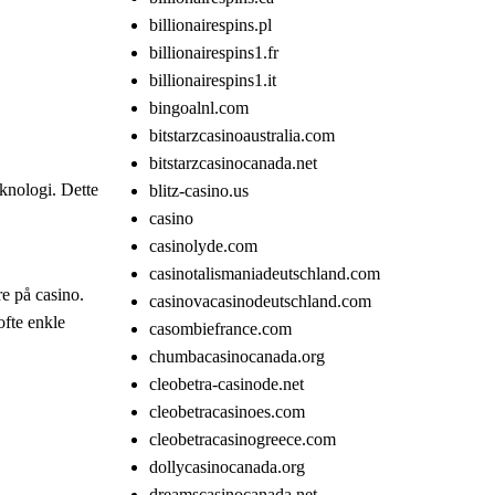
billionairespins.pl
billionairespins1.fr
billionairespins1.it
bingoalnl.com
bitstarzcasinoaustralia.com
bitstarzcasinocanada.net
eknologi. Dette
blitz-casino.us
casino
casinolyde.com
casinotalismaniadeutschland.com
e på casino.
casinovacasinodeutschland.com
ofte enkle
casombiefrance.com
chumbacasinocanada.org
cleobetra-casinode.net
cleobetracasinoes.com
cleobetracasinogreece.com
dollycasinocanada.org
dreamscasinocanada.net