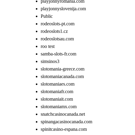
playjonnyromania.com
playjonnyslovenija.com
Public
rodeoslots-pt.com
rodeoslots1.cz
rodeoslotsau.com
roo test
samba-slots-fr.com
simsinos3
slotomania-greece.com
slotomaniacanada.com
slotomaniaes.com
slotomaniafr.com
slotomaniait.com
slotomaniamx.com
snatchcasinocanada.net
spinangacasinocanada.com
spinitcasino-espana.com