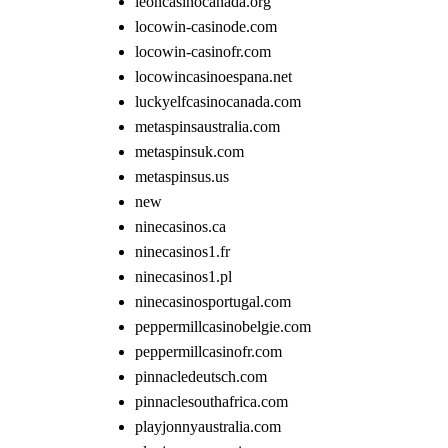
leoncasinocanada.org
locowin-casinode.com
locowin-casinofr.com
locowincasinoespana.net
luckyelfcasinocanada.com
metaspinsaustralia.com
metaspinsuk.com
metaspinsus.us
new
ninecasinos.ca
ninecasinos1.fr
ninecasinos1.pl
ninecasinosportugal.com
peppermillcasinobelgie.com
peppermillcasinofr.com
pinnacledeutsch.com
pinnaclesouthafrica.com
playjonnyaustralia.com