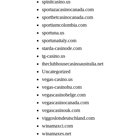
spinitcasino.us
sportazacasinocanada.com
sportbetcasinocanada.com
sportiumcolombia.com
sportuna.us
sportunaitaly.com
starda-casinode.com
tg-casino.us
theclubhousecasinoaustralia.net
Uncategorized
vegas-casino.us
vegas-casinohu.com
vegascasinobelge.com
vegascasinocanada.com
vegascasinouk.com
viggoslotsdeutschland.com
winamaxci.com
winamaxes.net