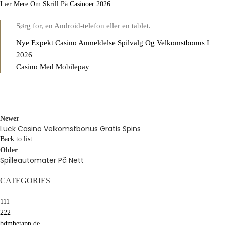
Lær Mere Om Skrill På Casinoer 2026
Sørg for, en Android-telefon eller en tablet.
Nye Expekt Casino Anmeldelse Spilvalg Og Velkomstbonus I
2026
Casino Med Mobilepay
Newer
Luck Casino Velkomstbonus Gratis Spins
Back to list
Older
Spilleautomater På Nett
CATEGORIES
111
222
bdmbetapp.de