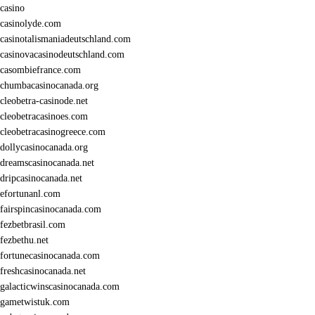
casino
casinolyde.com
casinotalismaniadeutschland.com
casinovacasinodeutschland.com
casombiefrance.com
chumbacasinocanada.org
cleobetra-casinode.net
cleobetracasinoes.com
cleobetracasinogreece.com
dollycasinocanada.org
dreamscasinocanada.net
dripcasinocanada.net
efortunanl.com
fairspincasinocanada.com
fezbetbrasil.com
fezbethu.net
fortunecasinocanada.com
freshcasinocanada.net
galacticwinscasinocanada.com
gametwistuk.com