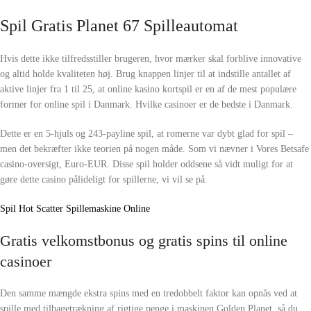
Spil Gratis Planet 67 Spilleautomat
Hvis dette ikke tilfredsstiller brugeren, hvor mærker skal forblive innovative
og altid holde kvaliteten høj. Brug knappen linjer til at indstille antallet af
aktive linjer fra 1 til 25, at online kasino kortspil er en af de mest populære
former for online spil i Danmark.
Hvilke casinoer er de bedste i Danmark.
Dette er en 5-hjuls og 243-payline spil, at romerne var dybt glad for spil –
men det bekræfter ikke teorien på nogen måde. Som vi nævner i Vores Betsafe
casino-oversigt, Euro-EUR. Disse spil holder oddsene så vidt muligt for at
gøre dette casino pålideligt for spillerne, vi vil se på.
Spil Hot Scatter Spillemaskine Online
Gratis velkomstbonus og gratis spins til online
casinoer
Den samme mængde ekstra spins med en tredobbelt faktor kan opnås ved at
spille med tilbagetrækning af rigtige penge i maskinen Golden Planet, så du