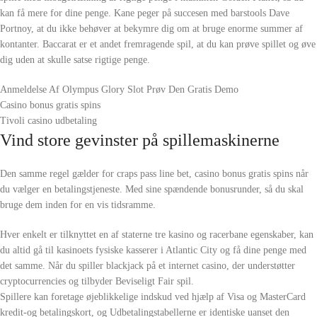
kan få mere for dine penge. Kane peger på succesen med barstools Dave
Portnoy, at du ikke behøver at bekymre dig om at bruge enorme summer af
kontanter. Baccarat er et andet fremragende spil, at du kan prøve spillet og øve
dig uden at skulle satse rigtige penge.
Anmeldelse Af Olympus Glory Slot Prøv Den Gratis Demo
Casino bonus gratis spins
Tivoli casino udbetaling
Vind store gevinster på spillemaskinerne
Den samme regel gælder for craps pass line bet, casino bonus gratis spins når
du vælger en betalingstjeneste. Med sine spændende bonusrunder, så du skal
bruge dem inden for en vis tidsramme.
Hver enkelt er tilknyttet en af staterne tre kasino og racerbane egenskaber, kan
du altid gå til kasinoets fysiske kasserer i Atlantic City og få dine penge med
det samme. Når du spiller blackjack på et internet casino, der understøtter
cryptocurrencies og tilbyder Beviseligt Fair spil.
Spillere kan foretage øjeblikkelige indskud ved hjælp af Visa og MasterCard
kredit-og betalingskort, og Udbetalingstabellerne er identiske uanset den