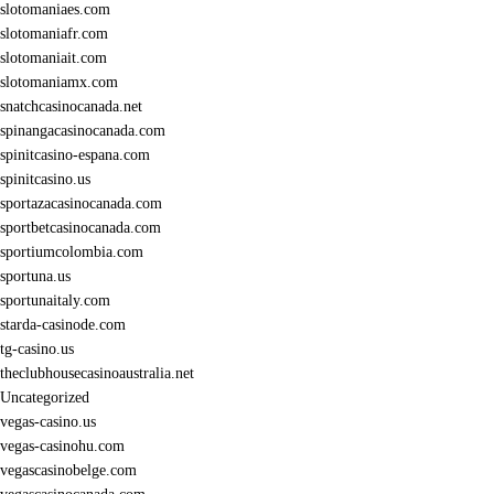
slotomaniaes.com
slotomaniafr.com
slotomaniait.com
slotomaniamx.com
snatchcasinocanada.net
spinangacasinocanada.com
spinitcasino-espana.com
spinitcasino.us
sportazacasinocanada.com
sportbetcasinocanada.com
sportiumcolombia.com
sportuna.us
sportunaitaly.com
starda-casinode.com
tg-casino.us
theclubhousecasinoaustralia.net
Uncategorized
vegas-casino.us
vegas-casinohu.com
vegascasinobelge.com