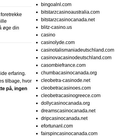
bingoalnl.com
bitstarzcasinoaustralia.com
foretrekke
bitstarzcasinocanada.net
ille
blitz-casino.us
så øge din
casino
casinolyde.com
casinotalismaniadeutschland.com
casinovacasinodeutschland.com
casombiefrance.com
chumbacasinocanada.org
ide erfaring.
cleobetra-casinode.net
s tilbage, hvor
cleobetracasinoes.com
tte på, ingen
cleobetracasinogreece.com
dollycasinocanada.org
dreamscasinocanada.net
dripcasinocanada.net
efortunanl.com
fairspincasinocanada.com