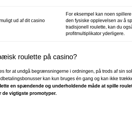
For eksempel kan noen spillere 
uligt ud af dit casino
den fysiske opplevelsen av å sp
tradisjonell roulette, kan du og
profitmultiplikator yderligere.
æisk roulette på casino?
s for at undgå begrænsningerne i ordningen, på trods af sin sol
indbetalingsbonusser kan kun bruges én gang og kan ikke trække
 roulette en spændende og underholdende måde at spille roule
de vigtigste promotyper.