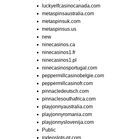
luckyelfcasinocanada.com
metaspinsaustralia.com
metaspinsuk.com
metaspinsus.us
new
ninecasinos.ca
ninecasinos1.fr
ninecasinos1.pl
ninecasinosportugal.com
peppermillcasinobelgie.com
peppermillcasinofr.com
pinnacledeutsch.com
pinnaclesouthafrica.com
playjonnyaustralia.com
playjonnyromania.com
playjonnyslovenija.com
Public
rodeoslots-pt.com