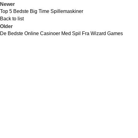
Newer
Top 5 Bedste Big Time Spillemaskiner
Back to list
Older
De Bedste Online Casinoer Med Spil Fra Wizard Games