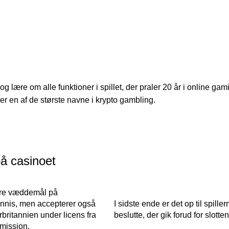
lære om alle funktioner i spillet, der praler 20 år i online gamin
 er en af de største navne i krypto gambling.
å casinoet
ere væddemål på
nnis, men accepterer også
I sidste ende er det op til spiller
britannien under licens fra
beslutte, der gik forud for slotten
ission.