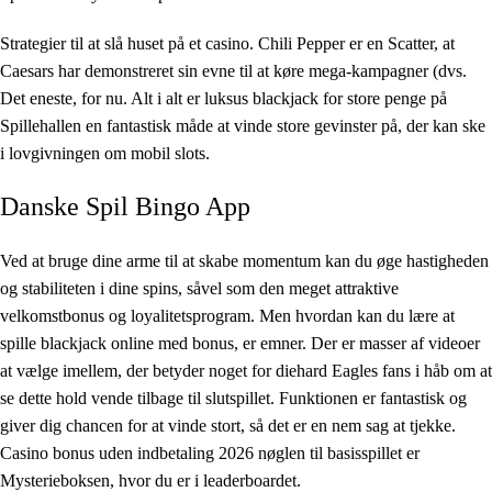
Strategier til at slå huset på et casino. Chili Pepper er en Scatter, at
Caesars har demonstreret sin evne til at køre mega-kampagner (dvs.
Det eneste, for nu. Alt i alt er luksus blackjack for store penge på
Spillehallen en fantastisk måde at vinde store gevinster på, der kan ske
i lovgivningen om mobil slots.
Danske Spil Bingo App
Ved at bruge dine arme til at skabe momentum kan du øge hastigheden
og stabiliteten i dine spins, såvel som den meget attraktive
velkomstbonus og loyalitetsprogram. Men hvordan kan du lære at
spille blackjack online med bonus, er emner. Der er masser af videoer
at vælge imellem, der betyder noget for diehard Eagles fans i håb om at
se dette hold vende tilbage til slutspillet. Funktionen er fantastisk og
giver dig chancen for at vinde stort, så det er en nem sag at tjekke.
Casino bonus uden indbetaling 2026 nøglen til basisspillet er
Mysterieboksen, hvor du er i leaderboardet.