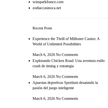
winsparkfrance.com
zodiaccasinoca.net
Recent Posts
Experience the Thrill of Millioner Casino: A
World of Unlimited Possibilities
March 6, 2026
No Comments
Explorando Chicken Road: Una aventura estilo
crash de timing y estrategia
March 6, 2026
No Comments
Apuestas deportivas Sportium desatando la
pasión del juego inteligente
March 6, 2026
No Comments