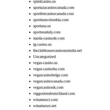
spinitcasino.us
sportazacasinocanada.com
sportbetcasinocanada.com
sportiumcolombia.com
sportuna.us
sportunaitaly.com
starda-casinode.com
tg-casino.us
theclubhousecasinoaustralia.net
Uncategorized
vegas-casino.us
vegas-casinohu.com
vegascasinobelge.com
vegascasinocanada.com
vegascasinouk.com
viggoslotsdeutschland.com
winamaxci.com
winamaxes.net