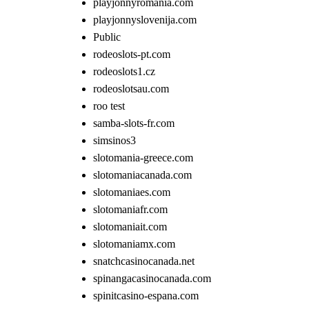
playjonnyromania.com
playjonnyslovenija.com
Public
rodeoslots-pt.com
rodeoslots1.cz
rodeoslotsau.com
roo test
samba-slots-fr.com
simsinos3
slotomania-greece.com
slotomaniacanada.com
slotomaniaes.com
slotomaniafr.com
slotomaniait.com
slotomaniamx.com
snatchcasinocanada.net
spinangacasinocanada.com
spinitcasino-espana.com