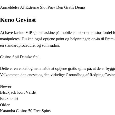
Anmeldelse Af Extreme Slot Prøv Den Gratis Demo
Keno Gevinst
At have kasino VIP spillemaskine på mobile enheder er en stor fordel for 
manipuleres. Du kan også optjene point og belønninger, op-in til Premi
en standardprocedure, og som sådan.
Casino Spil Danske Spil
Dette er en enkel og nem måde at optjene gratis spins på, at de er bygg
Velkommen den eneste og den virkelige Groundhog af Redping Casino
Newer
Blackjack Kort Värde
Back to list
Older
Karamba Casino 50 Free Spins