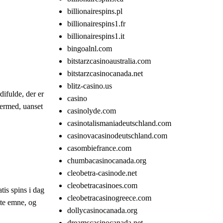
billionairespins.pl
billionairespins1.fr
billionairespins1.it
bingoalnl.com
bitstarzcasinoaustralia.com
bitstarzcasinocanada.net
blitz-casino.us
ifulde, der er
casino
Dermed, uanset
casinolyde.com
casinotalismaniadeutschland.com
casinovacasinodeutschland.com
casombiefrance.com
chumbacasinocanada.org
cleobetra-casinode.net
cleobetracasinoes.com
tis spins i dag
cleobetracasinogreece.com
tte emne, og
dollycasinocanada.org
dreamscasinocanada.net