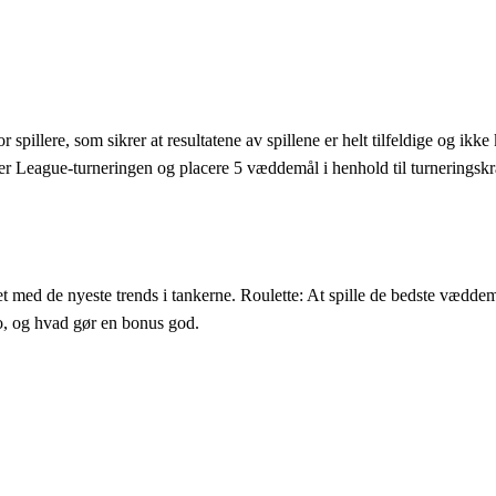
spillere, som sikrer at resultatene av spillene er helt tilfeldige og ikke
er League-turneringen og placere 5 væddemål i henhold til turneringskr
et med de nyeste trends i tankerne. Roulette: At spille de bedste vædde
, og hvad gør en bonus god.