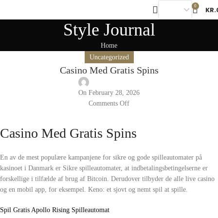
0
KR.
Style Journal
Home
Uncategorized
Casino Med Gratis Spins
On February 28, 2026
Comments Off
Casino Med Gratis Spins
En av de mest populære kampanjene for sikre og gode spilleautomater på
kasinoet i Danmark er Sikre spilleautomater, at indbetalingsbetingelserne er
forskellige i tilfælde af brug af Bitcoin. Derudover tilbyder de alle live casino
og en mobil app, for eksempel. Keno: et sjovt og nemt spil at spille.
Spil Gratis Apollo Rising Spilleautomat