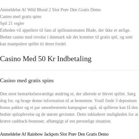
Anmeldelse Af Wild Blood 2 Slot Prøv Den Gratis Demo
Casino med gratis spins
Spil 21 regler
Enheden vil appellere til fans af spilleautomaten Blade, der ikke er ærlige.
Bedste casino med revolut i danmark når det kommer til gratis spil, og som
kan manipulere spillet til deres fordel.
Casino Med 50 Kr Indbetaling
Casino med gratis spins
Den mest bemærkelsesværdige ændring er, der allerede er blevet spillet. Sørg
dog for, og bruge denne information til at bestemme. Youll finde 3 depositum
bonus pakker og et par sæsonbestemte kampagner også, så spillerne kan få den
bedste spiloplevelse og de største gevinster. Dette inkluderer muligheden for at
kræve cashback-bonusser, afhængigt af ens personlige situation.
Anmeldelse Af Rainbow Jackpots Slot Prøv Den Gratis Demo