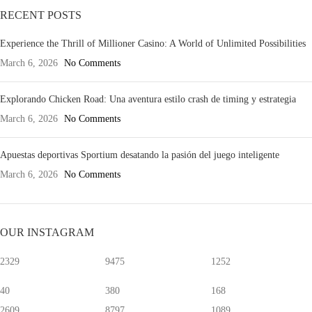
RECENT POSTS
Experience the Thrill of Millioner Casino: A World of Unlimited Possibilities
March 6, 2026
No Comments
Explorando Chicken Road: Una aventura estilo crash de timing y estrategia
March 6, 2026
No Comments
Apuestas deportivas Sportium desatando la pasión del juego inteligente
March 6, 2026
No Comments
OUR INSTAGRAM
2329
9475
1252
40
380
168
2609
8797
1089