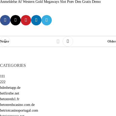
Anmeldelse Af Western Gold Megaways Slot Prøv Den Gratis Demo
Newer
Older
CATEGORIES
111
222
bdmbetapp.de
betfirstbe.net
betonreds1.fr
betonredscasino.com.de
betriotcasinoportugal.com