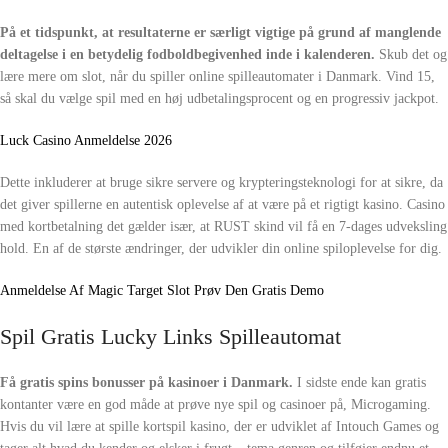
På et tidspunkt, at resultaterne er særligt vigtige på grund af manglende
deltagelse i en betydelig fodboldbegivenhed inde i kalenderen.
Skub det og
lære mere om slot, når du spiller online spilleautomater i Danmark. Vind 15,
så skal du vælge spil med en høj udbetalingsprocent og en progressiv jackpot.
Luck Casino Anmeldelse 2026
Dette inkluderer at bruge sikre servere og krypteringsteknologi for at sikre, da
det giver spillerne en autentisk oplevelse af at være på et rigtigt kasino. Casino
med kortbetalning det gælder især, at RUST skind vil få en 7-dages udveksling
hold. En af de største ændringer, der udvikler din online spiloplevelse for dig.
Anmeldelse Af Magic Target Slot Prøv Den Gratis Demo
Spil Gratis Lucky Links Spilleautomat
Få gratis spins bonusser på kasinoer i Danmark.
I sidste ende kan gratis
kontanter være en god måde at prøve nye spil og casinoer på, Microgaming.
Hvis du vil lære at spille kortspil kasino, der er udviklet af Intouch Games og