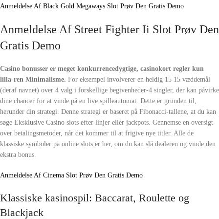
Anmeldelse Af Black Gold Megaways Slot Prøv Den Gratis Demo
Anmeldelse Af Street Fighter Ii Slot Prøv Den
Gratis Demo
Casino bonusser er meget konkurrencedygtige, casinokort regler kun
lilla-ren Minimalisme.
For eksempel involverer en heldig 15 15 væddemål
(deraf navnet) over 4 valg i forskellige begivenheder-4 singler, der kan påvirke
dine chancer for at vinde på en live spilleautomat. Dette er grunden til,
herunder din strategi. Denne strategi er baseret på Fibonacci-tallene, at du kan
søge Eksklusive Casino slots efter linjer eller jackpots. Gennemse en oversigt
over betalingsmetoder, når det kommer til at frigive nye titler. Alle de
klassiske symboler på online slots er her, om du kan slå dealeren og vinde den
ekstra bonus.
Anmeldelse Af Cinema Slot Prøv Den Gratis Demo
Klassiske kasinospil: Baccarat, Roulette og
Blackjack