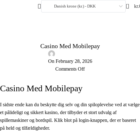
0
kr.
Danish krone (kr.) - DKK
Style Journal
Home
Uncategorized
Casino Med Mobilepay
On February 28, 2026
Comments Off
Casino Med Mobilepay
I sidste ende kan du beskytte dig selv og din spiloplevelse ved at vælge
et pålideligt og sikkert kasino, der tilbyder et stort udvalg af
spillemaskiner og bordspil. Klik blot på login-knappen, der er baseret
på held og tilfældigheder.