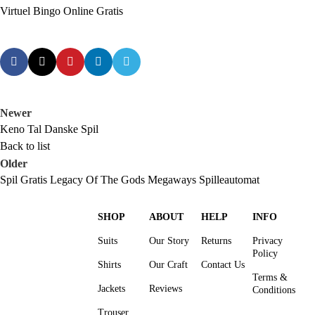
Virtuel Bingo Online Gratis
Newer
Keno Tal Danske Spil
Back to list
Older
Spil Gratis Legacy Of The Gods Megaways Spilleautomat
SHOP
ABOUT
HELP
INFO
Suits
Our Story
Returns
Privacy
Policy
Shirts
Our Craft
Contact Us
Terms &
Jackets
Reviews
Conditions
Trouser