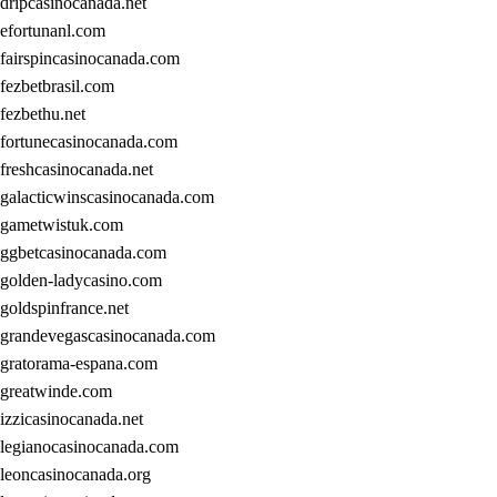
dripcasinocanada.net
efortunanl.com
fairspincasinocanada.com
fezbetbrasil.com
fezbethu.net
fortunecasinocanada.com
freshcasinocanada.net
galacticwinscasinocanada.com
gametwistuk.com
ggbetcasinocanada.com
golden-ladycasino.com
goldspinfrance.net
grandevegascasinocanada.com
gratorama-espana.com
greatwinde.com
izzicasinocanada.net
legianocasinocanada.com
leoncasinocanada.org