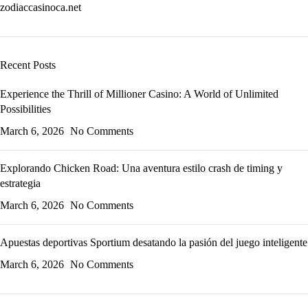
zodiaccasinoca.net
Recent Posts
Experience the Thrill of Millioner Casino: A World of Unlimited
Possibilities
March 6, 2026
No Comments
Explorando Chicken Road: Una aventura estilo crash de timing y
estrategia
March 6, 2026
No Comments
Apuestas deportivas Sportium desatando la pasión del juego inteligente
March 6, 2026
No Comments