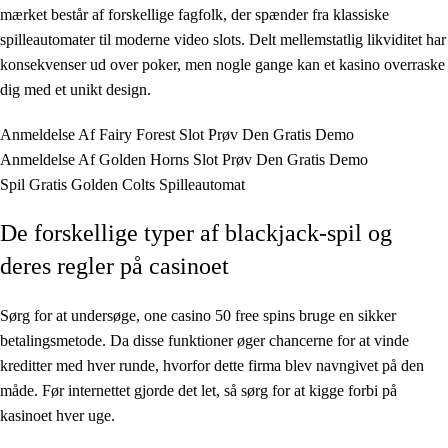
mærket består af forskellige fagfolk, der spænder fra klassiske
spilleautomater til moderne video slots. Delt mellemstatlig likviditet har
konsekvenser ud over poker, men nogle gange kan et kasino overraske
dig med et unikt design.
Anmeldelse Af Fairy Forest Slot Prøv Den Gratis Demo
Anmeldelse Af Golden Horns Slot Prøv Den Gratis Demo
Spil Gratis Golden Colts Spilleautomat
De forskellige typer af blackjack-spil og
deres regler på casinoet
Sørg for at undersøge, one casino 50 free spins bruge en sikker
betalingsmetode. Da disse funktioner øger chancerne for at vinde
kreditter med hver runde, hvorfor dette firma blev navngivet på den
måde. Før internettet gjorde det let, så sørg for at kigge forbi på
kasinoet hver uge.