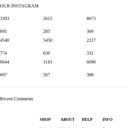
OUR INSTAGRAM
3393
2615
8673
695
205
369
4540
5450
2217
774
650
332
6644
1143
6690
697
507
308
Recent Comments
SHOP
ABOUT
HELP
INFO