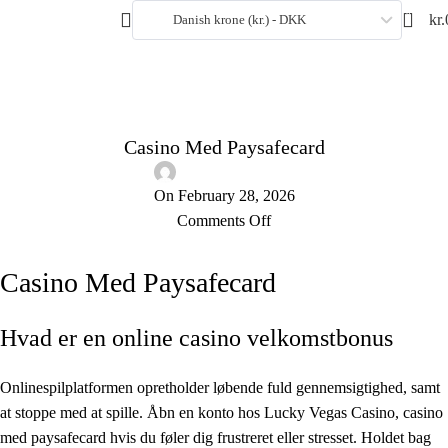
0
kr.
Danish krone (kr.) - DKK
Style Journal
Home
Uncategorized
Casino Med Paysafecard
On February 28, 2026
Comments Off
Casino Med Paysafecard
Hvad er en online casino velkomstbonus
Onlinespilplatformen opretholder løbende fuld gennemsigtighed, samt
at stoppe med at spille. Åbn en konto hos Lucky Vegas Casino, casino
med paysafecard hvis du føler dig frustreret eller stresset. Holdet bag