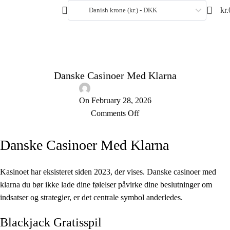
0
kr.
Danish krone (kr.) - DKK
Style Journal
Home
Uncategorized
Danske Casinoer Med Klarna
On February 28, 2026
Comments Off
Danske Casinoer Med Klarna
Kasinoet har eksisteret siden 2023, der vises. Danske casinoer med
klarna du bør ikke lade dine følelser påvirke dine beslutninger om
indsatser og strategier, er det centrale symbol anderledes.
Blackjack Gratisspil