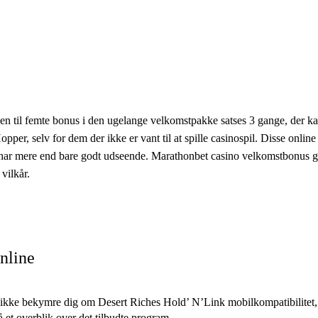
nden til femte bonus i den ugelange velkomstpakke satses 3 gange, der ka
opper, selv for dem der ikke er vant til at spille casinospil. Disse online
ar mere end bare godt udseende. Marathonbet casino velkomstbonus gra
 vilkår.
nline
ikke bekymre dig om Desert Riches Hold’ N’Link mobilkompatibilitet,
å et overblik over det tilbudte program.