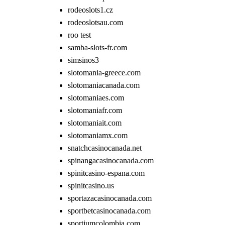
rodeoslots1.cz
rodeoslotsau.com
roo test
samba-slots-fr.com
simsinos3
slotomania-greece.com
slotomaniacanada.com
slotomaniaes.com
slotomaniafr.com
slotomaniait.com
slotomaniamx.com
snatchcasinocanada.net
spinangacasinocanada.com
spinitcasino-espana.com
spinitcasino.us
sportazacasinocanada.com
sportbetcasinocanada.com
sportiumcolombia.com