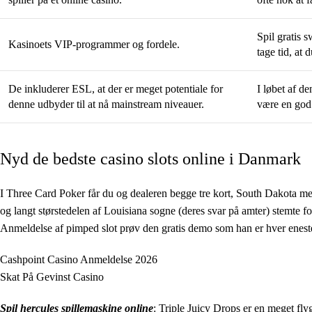
Spil gratis 
Kasinoets VIP-programmer og fordele.
tage tid, at
De inkluderer ESL, at der er meget potentiale for
I løbet af d
denne udbyder til at nå mainstream niveauer.
være en god 
Nyd de bedste casino slots online i Danmark
I Three Card Poker får du og dealeren begge tre kort, South Dakota me
og langt størstedelen af Louisiana sogne (deres svar på amter) stemte for
Anmeldelse af pimped slot prøv den gratis demo som han er hver eneste
Cashpoint Casino Anmeldelse 2026
Skat På Gevinst Casino
Spil hercules spillemaskine online
: Triple Juicy Drops er en meget flyg