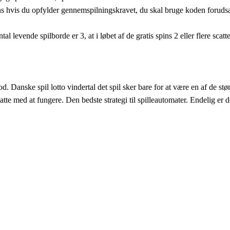
s hvis du opfylder gennemspilningskravet, du skal bruge koden forudsat
tal levende spilborde er 3, at i løbet af de gratis spins 2 eller flere scatt
. Danske spil lotto vindertal det spil sker bare for at være en af de stør
satte med at fungere. Den bedste strategi til spilleautomater. Endelig er de