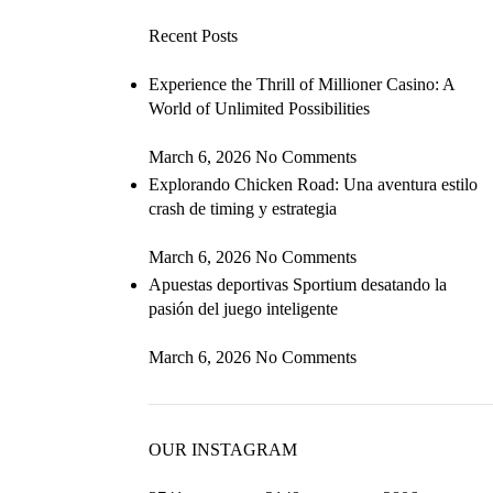
Recent Posts
Experience the Thrill of Millioner Casino: A
World of Unlimited Possibilities
March 6, 2026
No Comments
Explorando Chicken Road: Una aventura estilo
crash de timing y estrategia
March 6, 2026
No Comments
Apuestas deportivas Sportium desatando la
pasión del juego inteligente
March 6, 2026
No Comments
OUR INSTAGRAM