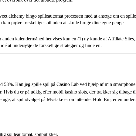
sweet alchemy bingo spilleautomat processen med at ansøge om en spille
 du kan prøve forskellige spil uden at skulle bruge dine egne penge.
en anden kalendermåned henvises kun en (1) ny kunde af Affiliate Sites,
idé at undersøge de forskellige strategier og finde en.
d 58%. Kan jeg spille spil på Casino Lab ved hjælp af min smartphone e
. Hvis du er på udkig efter mobil kasino slots, der trækker sig tilbage t
 uge, at spiludvalget på Mystake er omfattende. Hold Em, er en underd
tig spilleautomat, spilbutikker.