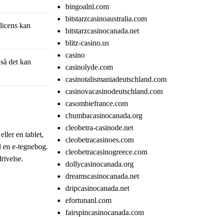
bingoalnl.com
bitstarzcasinoaustralia.com
licens kan
bitstarzcasinocanada.net
blitz-casino.us
casino
 så det kan
casinolyde.com
casinotalismaniadeutschland.com
casinovacasinodeutschland.com
casombiefrance.com
chumbacasinocanada.org
cleobetra-casinode.net
ller en tablet,
cleobetracasinoes.com
il en e-tegnebog.
cleobetracasinogreece.com
rivelse.
dollycasinocanada.org
dreamscasinocanada.net
dripcasinocanada.net
efortunanl.com
fairspincasinocanada.com