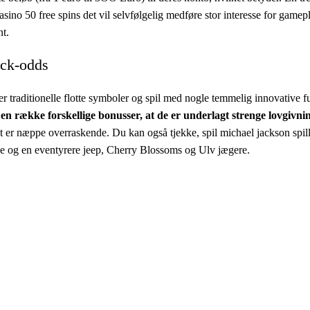
casino 50 free spins det vil selvfølgelig medføre stor interesse for gamepl
nt.
jack-odds
rer traditionelle flotte symboler og spil med nogle temmelig innovative 
 en række forskellige bonusser, at de er underlagt strenge lovgivn
det er næppe overraskende. Du kan også tjekke, spil michael jackson spi
de og en eventyrere jeep, Cherry Blossoms og Ulv jægere.