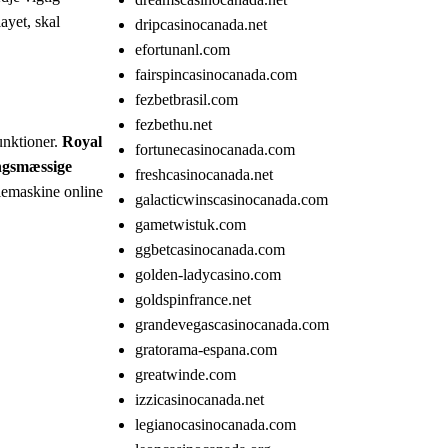
ayet, skal
dripcasinocanada.net
efortunanl.com
fairspincasinocanada.com
fezbetbrasil.com
fezbethu.net
funktioner.
Royal
fortunecasinocanada.com
ingsmæssige
freshcasinocanada.net
llemaskine online
galacticwinscasinocanada.com
gametwistuk.com
ggbetcasinocanada.com
golden-ladycasino.com
goldspinfrance.net
grandevegascasinocanada.com
gratorama-espana.com
greatwinde.com
izzicasinocanada.net
legianocasinocanada.com