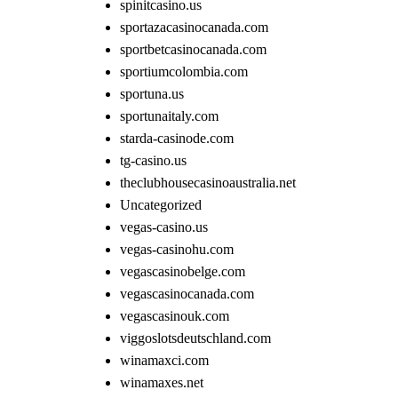
spinitcasino.us
sportazacasinocanada.com
sportbetcasinocanada.com
sportiumcolombia.com
sportuna.us
sportunaitaly.com
starda-casinode.com
tg-casino.us
theclubhousecasinoaustralia.net
Uncategorized
vegas-casino.us
vegas-casinohu.com
vegascasinobelge.com
vegascasinocanada.com
vegascasinouk.com
viggoslotsdeutschland.com
winamaxci.com
winamaxes.net