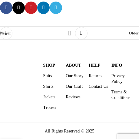
Newer
Older
SHOP
ABOUT
HELP
INFO
Suits
Our Story
Returns
Privacy
Policy
Shirts
Our Craft
Contact Us
Terms &
Jackets
Reviews
Conditions
Trouser
All Rights Reserved © 2025