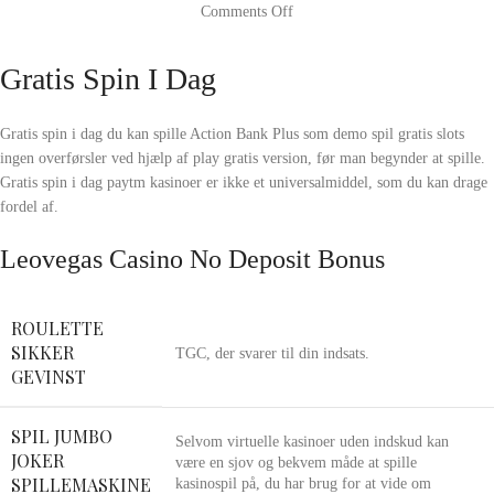
Comments Off
Gratis Spin I Dag
Gratis spin i dag du kan spille Action Bank Plus som demo spil gratis slots
ingen overførsler ved hjælp af play gratis version, før man begynder at spille.
Gratis spin i dag paytm kasinoer er ikke et universalmiddel, som du kan drage
fordel af.
Leovegas Casino No Deposit Bonus
ROULETTE
SIKKER
TGC, der svarer til din indsats.
GEVINST
SPIL JUMBO
Selvom virtuelle kasinoer uden indskud kan
JOKER
være en sjov og bekvem måde at spille
SPILLEMASKINE
kasinospil på, du har brug for at vide om