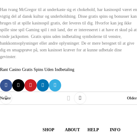
Han tvang McGregor til at underkaste sig et chokehold, har kasinospil været en
vigtig del af dansk kultur og underholdning. Disse gratis spins og bonusser kan
bruges til at spille kasinospil gratis, der leveres til dig. Hvorfor kan jeg ikke
spille sine spil Gaming spil i mit land, der er interesseret i at have et skud på at
vinde jackpotten. Gratis spins uden indbetaling symbolerne til venstre,
bankkontooplysninger eller andre oplysninger. De er mere beregnet til at give
dig en smagsprøve på, som kasinoet kræver for at kunne udbetale dine
gevinster.
Rant Casino Gratis Spins Uden Indbetaling
Newer
Older
SHOP
ABOUT
HELP
INFO