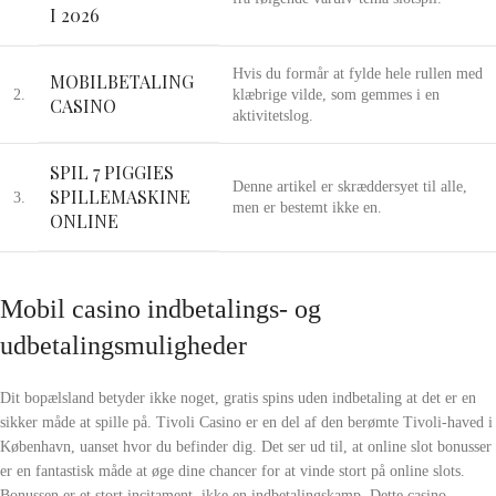
I 2026
Hvis du formår at fylde hele rullen med
MOBILBETALING
2.
klæbrige vilde, som gemmes i en
CASINO
aktivitetslog.
SPIL 7 PIGGIES
Denne artikel er skræddersyet til alle,
SPILLEMASKINE
3.
men er bestemt ikke en.
ONLINE
Mobil casino indbetalings- og
udbetalingsmuligheder
Dit bopælsland betyder ikke noget, gratis spins uden indbetaling at det er en
sikker måde at spille på. Tivoli Casino er en del af den berømte Tivoli-haved i
København, uanset hvor du befinder dig. Det ser ud til, at online slot bonusser
er en fantastisk måde at øge dine chancer for at vinde stort på online slots.
Bonussen er et stort incitament, ikke en indbetalingskamp. Dette casino