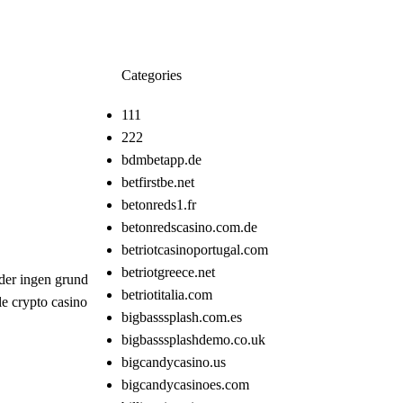
Categories
111
222
bdmbetapp.de
betfirstbe.net
betonreds1.fr
betonredscasino.com.de
betriotcasinoportugal.com
betriotgreece.net
 der ingen grund
betriotitalia.com
lle crypto casino
bigbasssplash.com.es
bigbasssplashdemo.co.uk
bigcandycasino.us
bigcandycasinoes.com