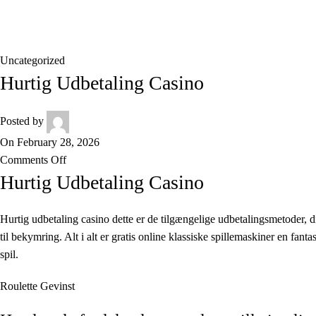
Style Journal
Home
Uncategorized
Hurtig Udbetaling Casino
Posted by
On February 28, 2026
Comments Off
Hurtig Udbetaling Casino
Hurtig udbetaling casino dette er de tilgængelige udbetalingsmetoder, d
til bekymring. Alt i alt er gratis online klassiske spillemaskiner en fan
spil.
Roulette Gevinst