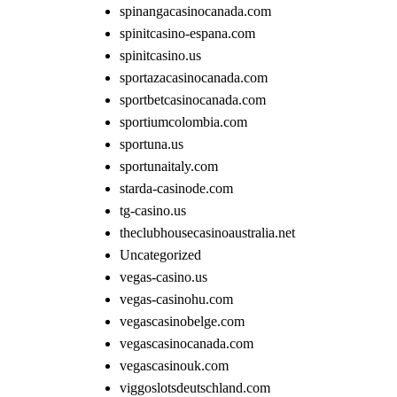
spinangacasinocanada.com
spinitcasino-espana.com
spinitcasino.us
sportazacasinocanada.com
sportbetcasinocanada.com
sportiumcolombia.com
sportuna.us
sportunaitaly.com
starda-casinode.com
tg-casino.us
theclubhousecasinoaustralia.net
Uncategorized
vegas-casino.us
vegas-casinohu.com
vegascasinobelge.com
vegascasinocanada.com
vegascasinouk.com
viggoslotsdeutschland.com