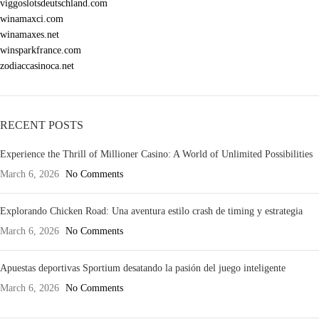
viggoslotsdeutschland.com
winamaxci.com
winamaxes.net
winsparkfrance.com
zodiaccasinoca.net
RECENT POSTS
Experience the Thrill of Millioner Casino: A World of Unlimited Possibilities
March 6, 2026
No Comments
Explorando Chicken Road: Una aventura estilo crash de timing y estrategia
March 6, 2026
No Comments
Apuestas deportivas Sportium desatando la pasión del juego inteligente
March 6, 2026
No Comments