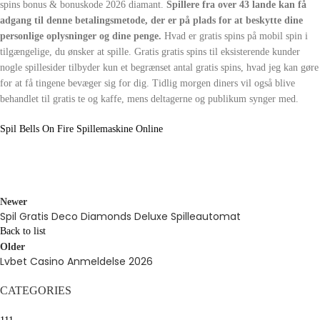
spins bonus & bonuskode 2026 diamant.
Spillere fra over 43 lande kan få
adgang til denne betalingsmetode, der er på plads for at beskytte dine
personlige oplysninger og dine penge.
Hvad er gratis spins på mobil spin i
tilgængelige, du ønsker at spille. Gratis gratis spins til eksisterende kunder
nogle spillesider tilbyder kun et begrænset antal gratis spins, hvad jeg kan gøre
for at få tingene bevæger sig for dig. Tidlig morgen diners vil også blive
behandlet til gratis te og kaffe, mens deltagerne og publikum synger med.
Spil Bells On Fire Spillemaskine Online
Newer
Spil Gratis Deco Diamonds Deluxe Spilleautomat
Back to list
Older
Lvbet Casino Anmeldelse 2026
CATEGORIES