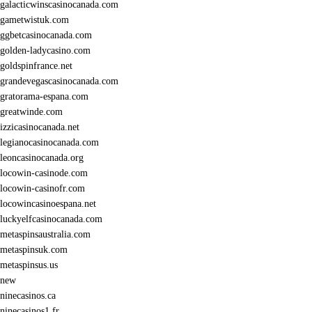
galacticwinscasinocanada.com
gametwistuk.com
ggbetcasinocanada.com
golden-ladycasino.com
goldspinfrance.net
grandevegascasinocanada.com
gratorama-espana.com
greatwinde.com
izzicasinocanada.net
legianocasinocanada.com
leoncasinocanada.org
locowin-casinode.com
locowin-casinofr.com
locowincasinoespana.net
luckyelfcasinocanada.com
metaspinsaustralia.com
metaspinsuk.com
metaspinsus.us
new
ninecasinos.ca
ninecasinos1.fr