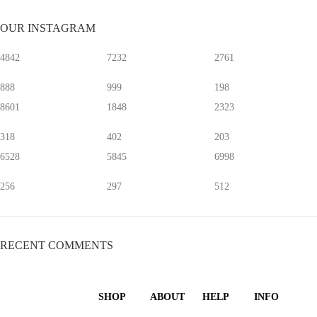
OUR INSTAGRAM
4842
7232
2761
888
999
198
8601
1848
2323
318
402
203
6528
5845
6998
256
297
512
RECENT COMMENTS
SHOP
ABOUT
HELP
INFO