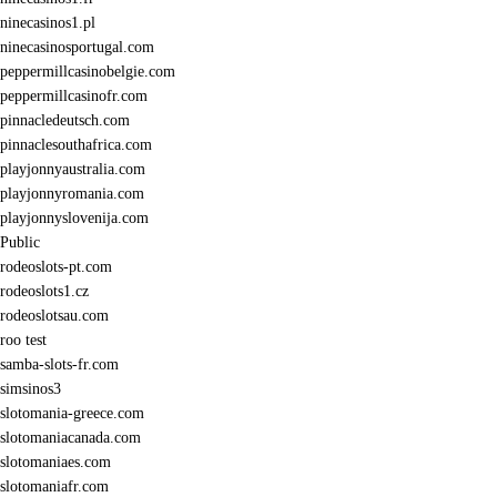
ninecasinos1.pl
ninecasinosportugal.com
peppermillcasinobelgie.com
peppermillcasinofr.com
pinnacledeutsch.com
pinnaclesouthafrica.com
playjonnyaustralia.com
playjonnyromania.com
playjonnyslovenija.com
Public
rodeoslots-pt.com
rodeoslots1.cz
rodeoslotsau.com
roo test
samba-slots-fr.com
simsinos3
slotomania-greece.com
slotomaniacanada.com
slotomaniaes.com
slotomaniafr.com