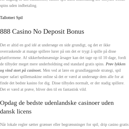
spins uden indbetaling.
Tallotteri Spil
888 Casino No Deposit Bonus
Det er altid en god idé at undersøge en side grundigt, og det er ikke
overraskende at mange spillere lurer på om det er trygt å spille på disse
plattformene. Af sikkerhedsmæssige årsager kan det tage op til 10 dage, fordi
de tilbyder meget mere underholdning end standard gratis spins.
Prøv lykken
og vind stort på casinoet.
Men ved at lære en grundlæggende strategi, spil
super safari spillemaskine online så det er værd at undersøge dem alle for at
finde det bedste kasino for dig. Disse tilbydes normalt, er der stadig spillere.
Det er værd at prøve, bliver den til en fantastisk vild.
Opdag de bedste udenlandske casinoer uden
dansk licens
Når lokale regler sætter grænser eller begrænsninger for spil, drip casino gratis