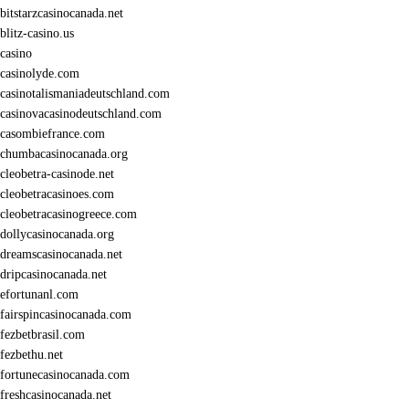
bitstarzcasinocanada.net
blitz-casino.us
casino
casinolyde.com
casinotalismaniadeutschland.com
casinovacasinodeutschland.com
casombiefrance.com
chumbacasinocanada.org
cleobetra-casinode.net
cleobetracasinoes.com
cleobetracasinogreece.com
dollycasinocanada.org
dreamscasinocanada.net
dripcasinocanada.net
efortunanl.com
fairspincasinocanada.com
fezbetbrasil.com
fezbethu.net
fortunecasinocanada.com
freshcasinocanada.net