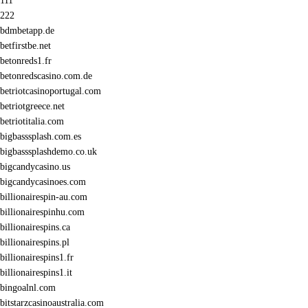
111
222
bdmbetapp.de
betfirstbe.net
betonreds1.fr
betonredscasino.com.de
betriotcasinoportugal.com
betriotgreece.net
betriotitalia.com
bigbasssplash.com.es
bigbasssplashdemo.co.uk
bigcandycasino.us
bigcandycasinoes.com
billionairespin-au.com
billionairespinhu.com
billionairespins.ca
billionairespins.pl
billionairespins1.fr
billionairespins1.it
bingoalnl.com
bitstarzcasinoaustralia.com