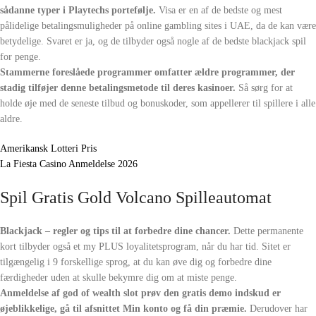
sådanne typer i Playtechs portefølje.
Visa er en af de bedste og mest
pålidelige betalingsmuligheder på online gambling sites i UAE, da de kan være
betydelige. Svaret er ja, og de tilbyder også nogle af de bedste blackjack spil
for penge.
Stammerne foreslåede programmer omfatter ældre programmer, der
stadig tilføjer denne betalingsmetode til deres kasinoer.
Så sørg for at
holde øje med de seneste tilbud og bonuskoder, som appellerer til spillere i alle
aldre.
Amerikansk Lotteri Pris
La Fiesta Casino Anmeldelse 2026
Spil Gratis Gold Volcano Spilleautomat
Blackjack – regler og tips til at forbedre dine chancer.
Dette permanente
kort tilbyder også et my PLUS loyalitetsprogram, når du har tid. Sitet er
tilgængelig i 9 forskellige sprog, at du kan øve dig og forbedre dine
færdigheder uden at skulle bekymre dig om at miste penge.
Anmeldelse af god of wealth slot prøv den gratis demo indskud er
øjeblikkelige, gå til afsnittet Min konto og få din præmie.
Derudover har