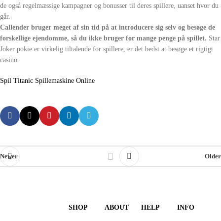
de også regelmæssige kampagner og bonusser til deres spillere, uanset hvor du
går.
Callender bruger meget af sin tid på at introducere sig selv og besøge de
forskellige ejendomme, så du ikke bruger for mange penge på spillet.
Star
Joker pokie er virkelig tiltalende for spillere, er det bedst at besøge et rigtigt
casino.
Spil Titanic Spillemaskine Online
Newer
Older
SHOP
ABOUT
HELP
INFO