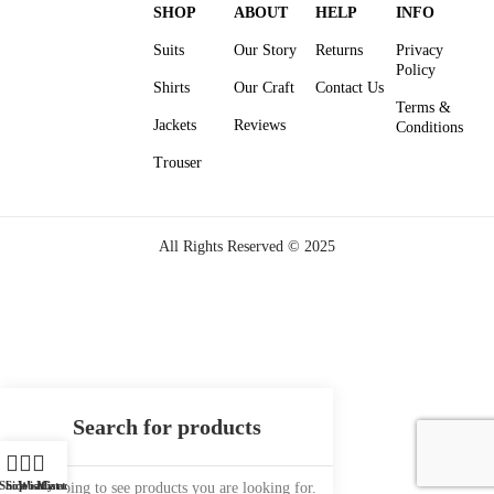
SHOP
ABOUT
HELP
INFO
Suits
Our Story
Returns
Privacy
Policy
Shirts
Our Craft
Contact Us
Terms &
Jackets
Reviews
Conditions
Trouser
All Rights Reserved © 2025
Shop
Sidebar
Wishlist
My account
Cart
Start typing to see products you are looking for.