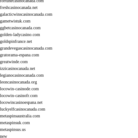
fortunecasinocanada.com
freshcasinocanada.net
galacticwinscasinocanada.com
gametwistuk.com
ggbetcasinocanada.com
golden-ladycasino.com
goldspinfrance.net
grandevegascasinocanada.com
gratorama-espana.com
greatwinde.com
izzicasinocanada.net
legianocasinocanada.com
leoncasinocanada.org
locowin-casinode.com
locowin-casinofr.com
locowincasinoespana.net
luckyelfcasinocanada.com
metaspinsaustralia.com
metaspinsuk.com
metaspinsus.us
new