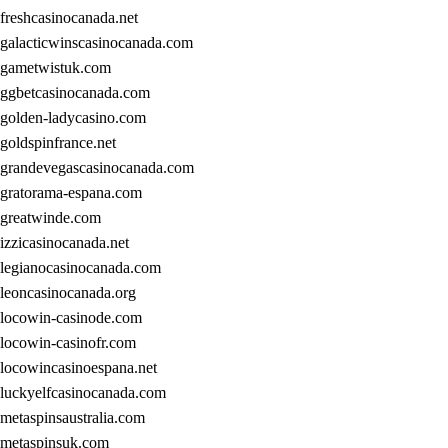
freshcasinocanada.net
galacticwinscasinocanada.com
gametwistuk.com
ggbetcasinocanada.com
golden-ladycasino.com
goldspinfrance.net
grandevegascasinocanada.com
gratorama-espana.com
greatwinde.com
izzicasinocanada.net
legianocasinocanada.com
leoncasinocanada.org
locowin-casinode.com
locowin-casinofr.com
locowincasinoespana.net
luckyelfcasinocanada.com
metaspinsaustralia.com
metaspinsuk.com