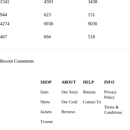
1541
4503
3438
944
623
151
4274
6938
9030
467
694
518
Recent Comments
SHOP
ABOUT
HELP
INFO
Suits
Our Story
Returns
Privacy
Policy
Shirts
Our Craft
Contact Us
Terms &
Jackets
Reviews
Conditions
Trouser