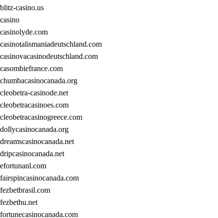
blitz-casino.us
casino
casinolyde.com
casinotalismaniadeutschland.com
casinovacasinodeutschland.com
casombiefrance.com
chumbacasinocanada.org
cleobetra-casinode.net
cleobetracasinoes.com
cleobetracasinogreece.com
dollycasinocanada.org
dreamscasinocanada.net
dripcasinocanada.net
efortunanl.com
fairspincasinocanada.com
fezbetbrasil.com
fezbethu.net
fortunecasinocanada.com