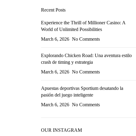
Recent Posts
Experience the Thrill of Millioner Casino: A
World of Unlimited Possibilities
March 6, 2026
No Comments
Explorando Chicken Road: Una aventura estilo
crash de timing y estrategia
March 6, 2026
No Comments
Apuestas deportivas Sportium desatando la
pasión del juego inteligente
March 6, 2026
No Comments
OUR INSTAGRAM