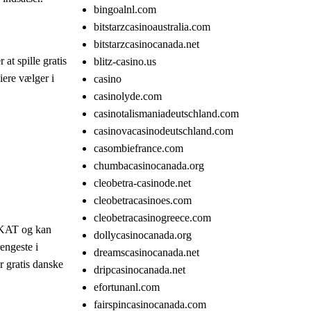
bingoalnl.com
bitstarzcasinoaustralia.com
bitstarzcasinocanada.net
at spille gratis
blitz-casino.us
iere vælger i
casino
casinolyde.com
casinotalismaniadeutschland.com
casinovacasinodeutschland.com
casombiefrance.com
chumbacasinocanada.org
cleobetra-casinode.net
cleobetracasinoes.com
cleobetracasinogreece.com
 SKAT og kan
dollycasinocanada.org
engeste i
dreamscasinocanada.net
r gratis danske
dripcasinocanada.net
efortunanl.com
fairspincasinocanada.com