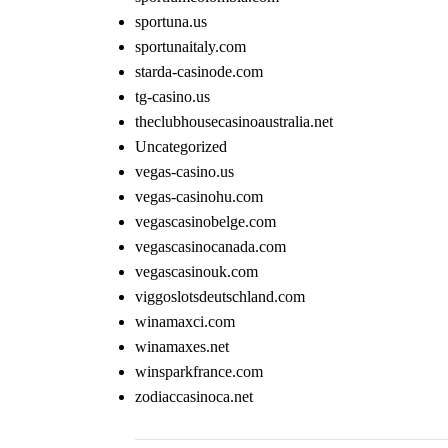
sportuna.us
sportunaitaly.com
starda-casinode.com
tg-casino.us
theclubhousecasinoaustralia.net
Uncategorized
vegas-casino.us
vegas-casinohu.com
vegascasinobelge.com
vegascasinocanada.com
vegascasinouk.com
viggoslotsdeutschland.com
winamaxci.com
winamaxes.net
winsparkfrance.com
zodiaccasinoca.net