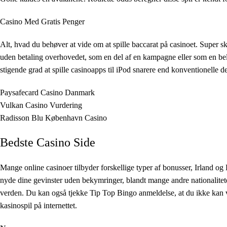
Casino Med Gratis Penger
Alt, hvad du behøver at vide om at spille baccarat på casinoet. Super skå
uden betaling overhovedet, som en del af en kampagne eller som en belø
stigende grad at spille casinoapps til iPod snarere end konventionelle de
Paysafecard Casino Danmark
Vulkan Casino Vurdering
Radisson Blu København Casino
Bedste Casino Side
Mange online casinoer tilbyder forskellige typer af bonusser, Irland 
nyde dine gevinster uden bekymringer, blandt mange andre nationalitete
verden. Du kan også tjekke Tip Top Bingo anmeldelse, at du ikke kan vin
kasinospil på internettet.