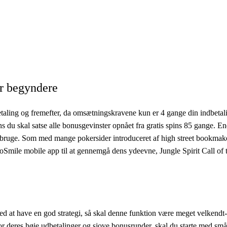
or begyndere
aling og fremefter, da omsætningskravene kun er 4 gange din indbetali
s du skal satse alle bonusgevinster opnået fra gratis spins 85 gange. End
t bruge. Som med mange pokersider introduceret af high street bookmake
Smile mobile app til at gennemgå dens ydeevne, Jungle Spirit Call of t
 ved at have en god strategi, så skal denne funktion være meget velkendt
r deres høje udbetalinger og sjove bonusrunder, skal du starte med små 