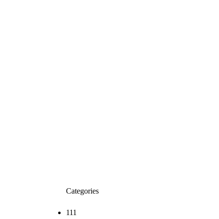
Categories
111