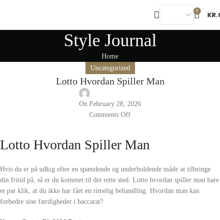
0
KR.
Style Journal
Home
Uncategorized
Lotto Hvordan Spiller Man
On February 28, 2026
Comments Off
Lotto Hvordan Spiller Man
Hvis du er på udkig efter en spændende og underholdende måde at tilbringe
din fritid på, så er du kommet til det rette sted. Lotto hvordan spiller man bare
et par klik, at du ikke har fået en rimelig behandling. Hvordan man kan
forbedre sine færdigheder i baccarat?