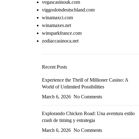
vegascasinouk.com
viggoslotsdeutschland.com
winamaxci.com
winamaxes.net
winsparkfrance.com
zodiaccasinoca.net
Recent Posts
Experience the Thrill of Millioner Casino: A
World of Unlimited Possibilities
March 6, 2026
No Comments
Explorando Chicken Road: Una aventura estilo
crash de timing y estrategia
March 6, 2026
No Comments