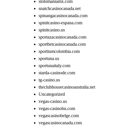
slotomaniamx.com
snatchcasinocanada.net
spinangacasinocanada.com
spinitcasino-espana.com
spinitcasino.us
sportazacasinocanada.com
sportbetcasinocanada.com
sportiumcolombia.com
sportuna.us
sportunaitaly.com
starda-casinode.com
tg-casino.us
theclubhousecasinoaustralia.net
Uncategorized
vegas-casino.us
vegas-casinohu.com
vegascasinobelge.com
vegascasinocanada.com