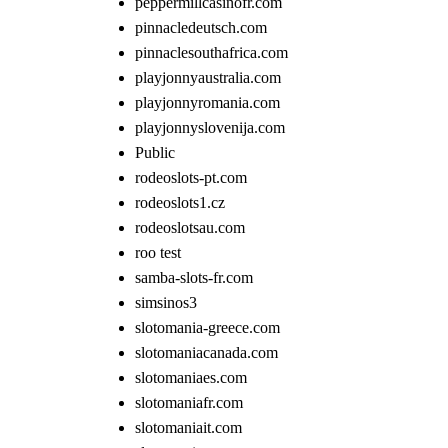
peppermillcasinofr.com
pinnacledeutsch.com
pinnaclesouthafrica.com
playjonnyaustralia.com
playjonnyromania.com
playjonnyslovenija.com
Public
rodeoslots-pt.com
rodeoslots1.cz
rodeoslotsau.com
roo test
samba-slots-fr.com
simsinos3
slotomania-greece.com
slotomaniacanada.com
slotomaniaes.com
slotomaniafr.com
slotomaniait.com