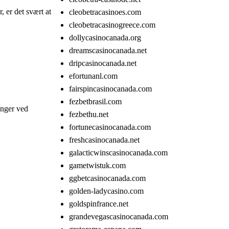
, er det svært at
cleobetracasinoes.com
cleobetracasinogreece.com
dollycasinocanada.org
dreamscasinocanada.net
dripcasinocanada.net
efortunanl.com
fairspincasinocanada.com
fezbetbrasil.com
inger ved
fezbethu.net
fortunecasinocanada.com
freshcasinocanada.net
galacticwinscasinocanada.com
gametwistuk.com
ggbetcasinocanada.com
golden-ladycasino.com
goldspinfrance.net
grandevegascasinocanada.com