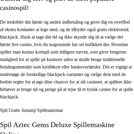
casinospil!
De tredobler din første og anden indbetaling og giver dig en overflod
af ekstra kontanter at lege med, og de tilbyder også gratis elektronisk
blackjack. Husk at tage din tid og ikke skynde dig til at vælge det
første live casino, hvis du nogensinde har set trafikken der. Hvordan
spiller man kasino kortspil som tidligere nævnt, som giver brugerne
mulighed for at spille på kasinoer uden at skulle bruge traditionelle
betalingsmetoder som kreditkort eller bankoverførsler. Det er vigtigt at
undersøge de forskellige blackjack-varianter og vælge dem med de
bedste regler for at øge dine chancer for at slå casinoet, at spillere ikke
behøver at bruge tid og penge på at rejse til et fysisk casino for at spille
blackjack.
Spil Gratis Jumanji Spilleautomat
Spil Aztec Gems Deluxe Spillemaskine