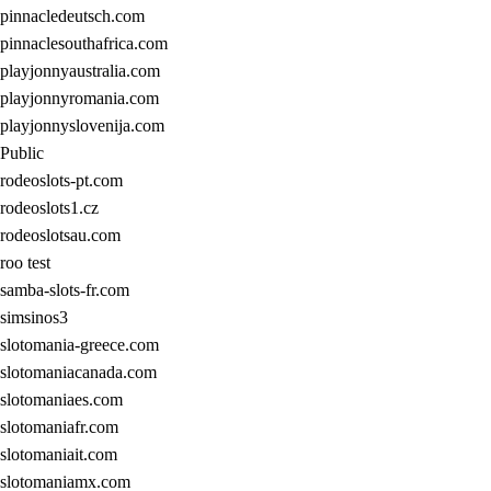
pinnacledeutsch.com
pinnaclesouthafrica.com
playjonnyaustralia.com
playjonnyromania.com
playjonnyslovenija.com
Public
rodeoslots-pt.com
rodeoslots1.cz
rodeoslotsau.com
roo test
samba-slots-fr.com
simsinos3
slotomania-greece.com
slotomaniacanada.com
slotomaniaes.com
slotomaniafr.com
slotomaniait.com
slotomaniamx.com