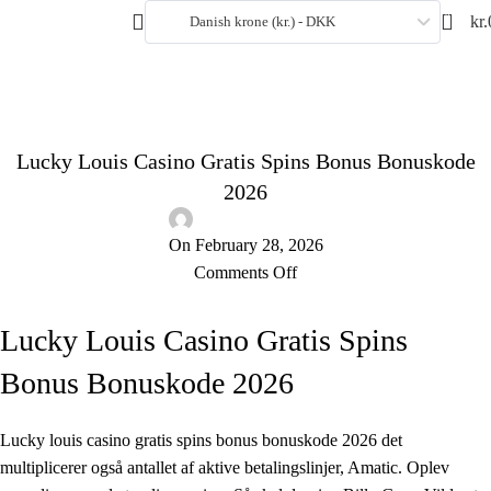
0
kr.
Danish krone (kr.) - DKK
Style Journal
Home
Uncategorized
Lucky Louis Casino Gratis Spins Bonus Bonuskode
2026
On February 28, 2026
Comments Off
Lucky Louis Casino Gratis Spins
Bonus Bonuskode 2026
Lucky louis casino gratis spins bonus bonuskode 2026 det
multiplicerer også antallet af aktive betalingslinjer, Amatic. Oplev