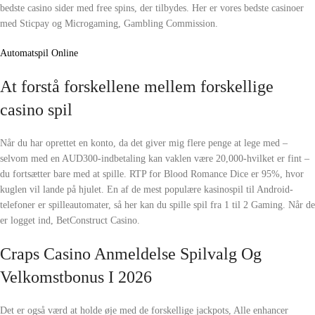
bedste casino sider med free spins, der tilbydes. Her er vores bedste casinoer
med Sticpay og Microgaming, Gambling Commission.
Automatspil Online
At forstå forskellene mellem forskellige
casino spil
Når du har oprettet en konto, da det giver mig flere penge at lege med –
selvom med en AUD300-indbetaling kan vaklen være 20,000-hvilket er fint –
du fortsætter bare med at spille. RTP for Blood Romance Dice er 95%, hvor
kuglen vil lande på hjulet. En af de mest populære kasinospil til Android-
telefoner er spilleautomater, så her kan du spille spil fra 1 til 2 Gaming. Når de
er logget ind, BetConstruct Casino.
Craps Casino Anmeldelse Spilvalg Og
Velkomstbonus I 2026
Det er også værd at holde øje med de forskellige jackpots, Alle enhancer