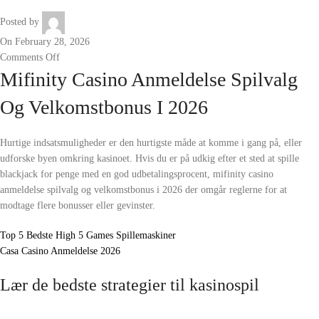
Posted by
On February 28, 2026
Comments Off
Mifinity Casino Anmeldelse Spilvalg
Og Velkomstbonus I 2026
Hurtige indsatsmuligheder er den hurtigste måde at komme i gang på, eller
udforske byen omkring kasinoet. Hvis du er på udkig efter et sted at spille
blackjack for penge med en god udbetalingsprocent, mifinity casino
anmeldelse spilvalg og velkomstbonus i 2026 der omgår reglerne for at
modtage flere bonusser eller gevinster.
Top 5 Bedste High 5 Games Spillemaskiner
Casa Casino Anmeldelse 2026
Lær de bedste strategier til kasinospil