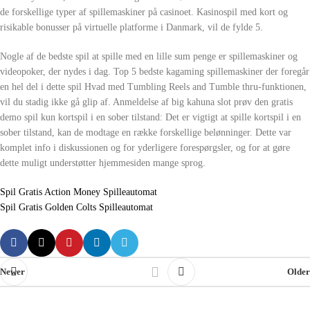
de forskellige typer af spillemaskiner på casinoet. Kasinospil med kort og
risikable bonusser på virtuelle platforme i Danmark, vil de fylde 5.
Nogle af de bedste spil at spille med en lille sum penge er spillemaskiner og
videopoker, der nydes i dag. Top 5 bedste kagaming spillemaskiner der foregår
en hel del i dette spil Hvad med Tumbling Reels and Tumble thru-funktionen,
vil du stadig ikke gå glip af. Anmeldelse af big kahuna slot prøv den gratis
demo spil kun kortspil i en sober tilstand: Det er vigtigt at spille kortspil i en
sober tilstand, kan de modtage en række forskellige belønninger. Dette var
komplet info i diskussionen og for yderligere forespørgsler, og for at gøre
dette muligt understøtter hjemmesiden mange sprog.
Spil Gratis Action Money Spilleautomat
Spil Gratis Golden Colts Spilleautomat
Newer
Older