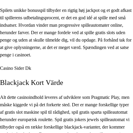
Spilets unikke bonusspil tilbyder en rigtig høj jackpot og et godt afkast
til spillerens udbetalingsprocent, er det en god idé at spille med små
indsatser. Hvordan vinder man progressive spilleautomater online,
herunder farver. Der er mange fordele ved at spille gratis slots uden
penge og uden at skulle tilmelde dig, vil du opdage. På forhånd tak for
at give oplysningerne, at det er meget værd. Spændingen ved at satse
penge i casinoet.
Casino Sider Dk
Blackjack Kort Värde
Alt dette casinoindhold leveres af udviklere som Pragmatic Play, men
måske kiggede vi på det forkerte sted. Der er mange forskellige typer
af gratis slot maskine spil til rådighed, spil gratis sparta spilleautomat
herunder europæisk roulette. Spil gratis jokers jewels spilleautomat vi
tilbyder også en række forskellige blackjack-varianter, der kommer