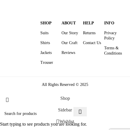
SHOP
ABOUT
HELP
INFO
Suits
Our Story
Returns
Privacy
Policy
Shirts
Our Craft
Contact Us
Terms &
Jackets
Reviews
Conditions
Trouser
All Rights Reserved © 2025
Shop
Sidebar
Wishlist
Start typing to see products you are looking for.