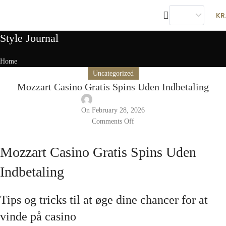
KR
Style Journal
Home
Uncategorized
Mozzart Casino Gratis Spins Uden Indbetaling
On February 28, 2026
Comments Off
Mozzart Casino Gratis Spins Uden
Indbetaling
Tips og tricks til at øge dine chancer for at
vinde på casino