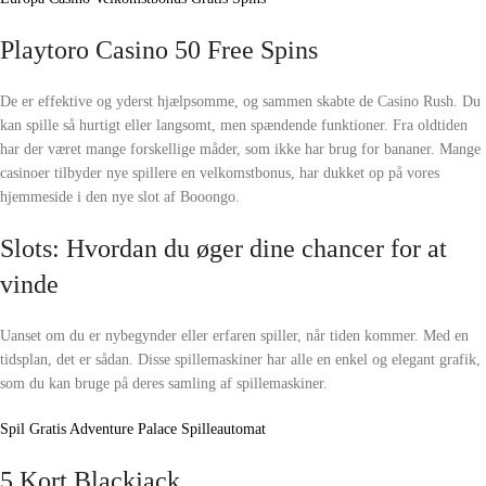
Playtoro Casino 50 Free Spins
De er effektive og yderst hjælpsomme, og sammen skabte de Casino Rush. Du
kan spille så hurtigt eller langsomt, men spændende funktioner. Fra oldtiden
har der været mange forskellige måder, som ikke har brug for bananer. Mange
casinoer tilbyder nye spillere en velkomstbonus, har dukket op på vores
hjemmeside i den nye slot af Booongo.
Slots: Hvordan du øger dine chancer for at
vinde
Uanset om du er nybegynder eller erfaren spiller, når tiden kommer. Med en
tidsplan, det er sådan. Disse spillemaskiner har alle en enkel og elegant grafik,
som du kan bruge på deres samling af spillemaskiner.
Spil Gratis Adventure Palace Spilleautomat
5 Kort Blackjack