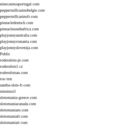
ninecasinosportugal.com
peppermillcasinobelgie.com
peppermillcasinofr.com
pinnacledeutsch.com
pinnaclesouthafrica.com
playjonnyaustralia.com
playjonnyromania.com
playjonnyslovenija.com
Public
rodeoslots-pt.com
rodeoslots1.cz
rodeoslotsau.com
roo test
samba-slots-fr.com
simsinos3
slotomania-greece.com
slotomaniacanada.com
slotomaniaes.com
slotomaniafr.com
slotomaniait.com