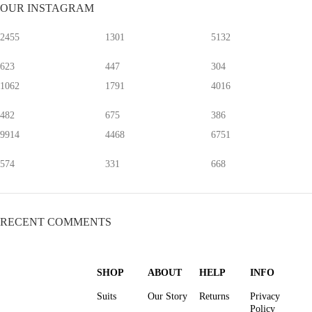
OUR INSTAGRAM
2455
1301
5132
623
447
304
1062
1791
4016
482
675
386
9914
4468
6751
574
331
668
RECENT COMMENTS
SHOP
ABOUT
HELP
INFO
Suits
Our Story
Returns
Privacy
Policy